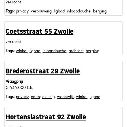
verkocht
Tags:
privacy
,
verbouwing
,
ligbad
,
inloopdouche
,
berging
Coetsstraat 55 Zwolle
verkocht
Tags:
winkel
,
ligbad
,
inloopdouche
,
architect
,
berging
Brederostraat 29 Zwolle
Vraagprijs
€ 645.000 k.k.
Tags:
privacy
,
energiezuinig
,
woonwijk
,
winkel
,
ligbad
Hortensiastraat 92 Zwolle