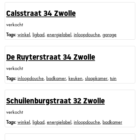
Calsstraat 34 Zwolle
verkocht
Tags:
winkel
,
ligbad
,
energielabel
,
inloopdouche
,
garage
De Ruyterstraat 34 Zwolle
verkocht
Tags:
inloopdouche
,
badkamer
,
keuken
,
slaapkamer
,
tuin
Schuilenburgstraat 32 Zwolle
verkocht
Tags:
winkel
,
ligbad
,
energielabel
,
inloopdouche
,
badkamer