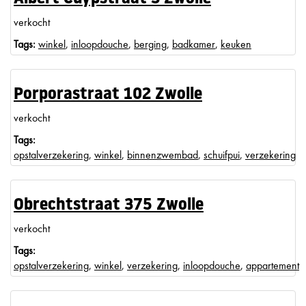
verkocht
Tags:
winkel
,
inloopdouche
,
berging
,
badkamer
,
keuken
Porporastraat 102 Zwolle
verkocht
Tags:
opstalverzekering
,
winkel
,
binnenzwembad
,
schuifpui
,
verzekering
Obrechtstraat 375 Zwolle
verkocht
Tags:
opstalverzekering
,
winkel
,
verzekering
,
inloopdouche
,
appartement