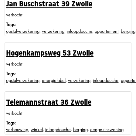
Jan Buschstraat 39 Zwolle
verkocht
Tags:
opstalverzekering
,
verzekering
,
inloopdouche
,
appartement
,
berging
Hogenkampsweg 53 Zwolle
verkocht
Tags:
opstalverzekering
,
energielabel
,
verzekering
,
inloopdouche
,
apparte
Telemannstraat 36 Zwolle
verkocht
Tags:
verbouwing
,
winkel
,
inloopdouche
,
berging
,
eengezinswoning