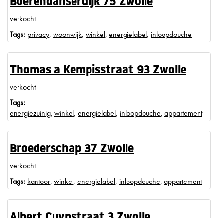
Boerendanserdijk 75 Zwolle
verkocht
Tags:
privacy
,
woonwijk
,
winkel
,
energielabel
,
inloopdouche
Thomas a Kempisstraat 93 Zwolle
verkocht
Tags:
energiezuinig
,
winkel
,
energielabel
,
inloopdouche
,
appartement
Broederschap 37 Zwolle
verkocht
Tags:
kantoor
,
winkel
,
energielabel
,
inloopdouche
,
appartement
Albert Cuypstraat 3 Zwolle