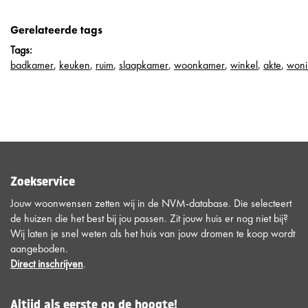
Gerelateerde tags
Tags:
badkamer
,
keuken
,
ruim
,
slaapkamer
,
woonkamer
,
winkel
,
akte
,
woni
Zoekservice
Jouw woonwensen zetten wij in de NVM-database. Die selecteert
de huizen die het best bij jou passen. Zit jouw huis er nog niet bij?
Wij laten je snel weten als het huis van jouw dromen te koop wordt
aangeboden.
Direct inschrijven
.
Altijd als eerste op de hoogte!