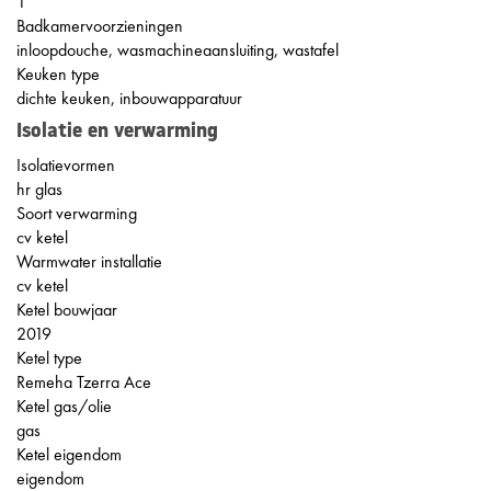
1
Badkamervoorzieningen
inloopdouche, wasmachineaansluiting, wastafel
Keuken type
dichte keuken, inbouwapparatuur
Isolatie en verwarming
Isolatievormen
hr glas
Soort verwarming
cv ketel
Warmwater installatie
cv ketel
Ketel bouwjaar
2019
Ketel type
Remeha Tzerra Ace
Ketel gas/olie
gas
Ketel eigendom
eigendom