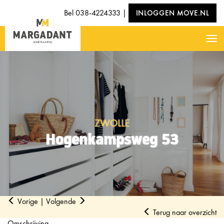
Bel
038-4224333
|
INLOGGEN MOVE.NL
Nav
ZWOLLE
Hogenkampsweg 53
Vorige
|
Volgende
Terug naar overzicht
Omschrijving