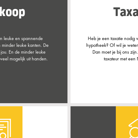
koop
Taxa
en leuke en spannende
Heb je een taxatie nodig v
n minder leuke kanten. De
hypotheek? Of wil je wete
 jou. En de minder leuke
Dan moet je bij ons zijn.
eel mogelijk uit handen.
taxateur met een 