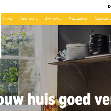
D
Home
Over ons
Aanbod
Zoekservice
Diensten
 jouw huis goed v