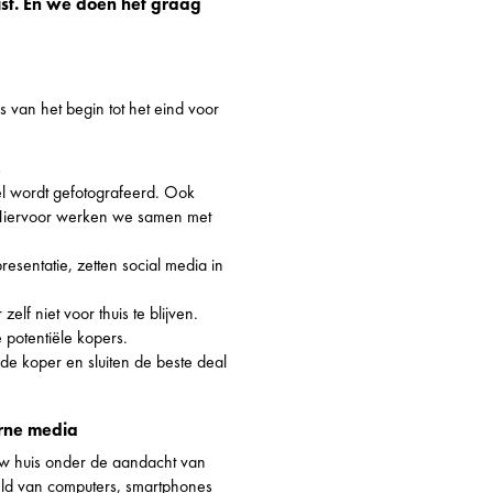
list. En we doen het graag
van het begin tot het eind voor
s
el wordt gefotografeerd. Ook
 Hiervoor werken we samen met
sentatie, zetten social media in
elf niet voor thuis te blijven.
 potentiële kopers.
e koper en sluiten de beste deal
rne media
uw huis onder de aandacht van
eld van computers, smartphones