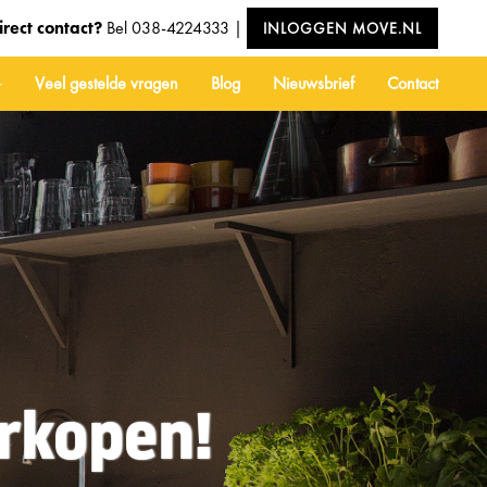
irect contact?
Bel
038-4224333
|
INLOGGEN MOVE.NL
Veel gestelde vragen
Blog
Nieuwsbrief
Contact
erkopen!