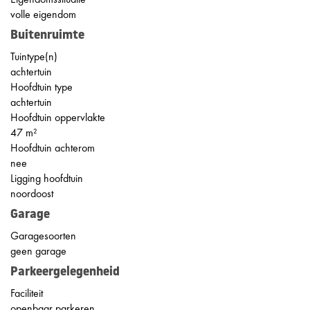
volle eigendom
Buitenruimte
Tuintype(n)
achtertuin
Hoofdtuin type
achtertuin
Hoofdtuin oppervlakte
47 m²
Hoofdtuin achterom
nee
Ligging hoofdtuin
noordoost
Garage
Garagesoorten
geen garage
Parkeergelegenheid
Faciliteit
openbaar parkeren