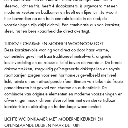
sfeervol, licht en fris, heeft 4 slaapkamers, is uitgevoerd met een
moderne keuken en badkamer en heeft een fijne tuin. Je woont
hier bovendien op een hele centrale locatie in de stad; de
voorzieningen zijn altijd dichtbij. Een combinatie dus van karakter,
sfeer, rust en bereikbaarheid die direct overtuigt.
TIJDLOZE CHARME EN MODERN WOONCOMFORT
Deze karaktervolle woning valt direct op door haar warme,
authentieke gevel met fraai traditioneel metselwerk, originele
kozijnverdeling en de robuuste luifel boven de voordeur. De brede
dakoverstekken, zorgvuldig geïntegreerde dakkapellen en royale
raampartijen zorgen voor een harmonieus gevelbeeld met veel
licht, ruimte en een uitnodigende sfeer. Binnen versterken de fraaie
paneeldeuren het gevoel van charme en authenticiteit. De
combinatie van originele elementen en moderne voorzieningen en
afwerkingen maakt dit een sfeervol huis met een sterke tijdloze
karakteristieke uitstraling en hedendaags wooncomfort.
LICHTE WOONKAMER MET MODERNE KEUKEN EN
OPENSLAANDE DEUREN NAAR DE TUIN