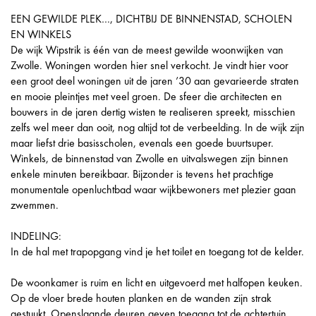
EEN GEWILDE PLEK…, DICHTBIJ DE BINNENSTAD, SCHOLEN
EN WINKELS
De wijk Wipstrik is één van de meest gewilde woonwijken van
Zwolle. Woningen worden hier snel verkocht. Je vindt hier voor
een groot deel woningen uit de jaren ’30 aan gevarieerde straten
en mooie pleintjes met veel groen. De sfeer die architecten en
bouwers in de jaren dertig wisten te realiseren spreekt, misschien
zelfs wel meer dan ooit, nog altijd tot de verbeelding. In de wijk zijn
maar liefst drie basisscholen, evenals een goede buurtsuper.
Winkels, de binnenstad van Zwolle en uitvalswegen zijn binnen
enkele minuten bereikbaar. Bijzonder is tevens het prachtige
monumentale openluchtbad waar wijkbewoners met plezier gaan
zwemmen.
INDELING:
In de hal met trapopgang vind je het toilet en toegang tot de kelder.
De woonkamer is ruim en licht en uitgevoerd met halfopen keuken.
Op de vloer brede houten planken en de wanden zijn strak
gestuukt. Openslaande deuren geven toegang tot de achtertuin.