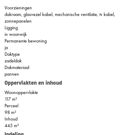
Voorzieningen
dakraam, glasvezel kabel, mechanische ventilatie, tv kabel,
zonnepanelen
Ligging
in woonwijk
Permanente bewoning
ja
Daktype
zadeldak
Dakmateriaal
pannen
Oppervlakten en inhoud
Woonoppervlakte
117 m²
Perceel
98 m²
Inhoud
445 m³
Indeling