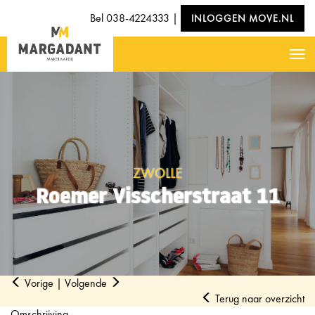
Bel
038-4224333
|
INLOGGEN MOVE.NL
Nav
ZWOLLE
Roemer Visscherstraat 11
Vorige
|
Volgende
Terug naar overzicht
Omschrijving