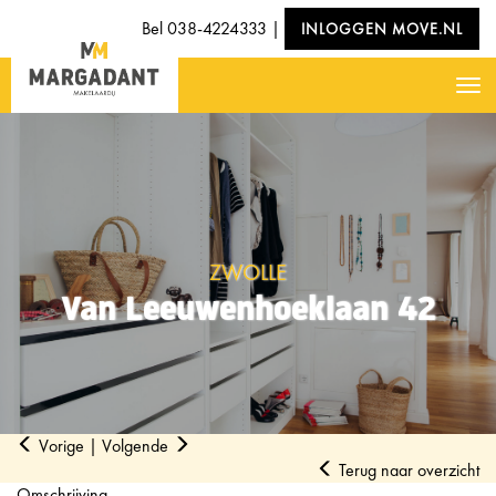
Bel
038-4224333
|
INLOGGEN MOVE.NL
Nav
ZWOLLE
Van Leeuwenhoeklaan 42
Vorige
|
Volgende
Terug naar overzicht
Omschrijving