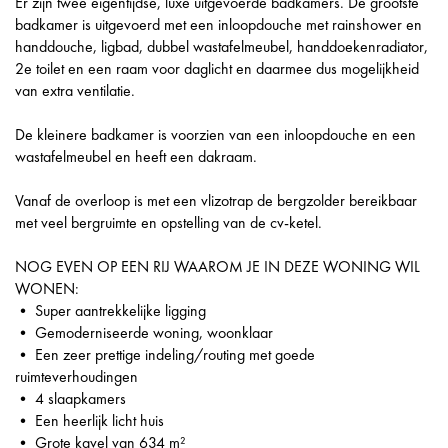
Er zijn twee eigentijdse, luxe uitgevoerde badkamers. De grootste
badkamer is uitgevoerd met een inloopdouche met rainshower en
handdouche, ligbad, dubbel wastafelmeubel, handdoekenradiator,
2e toilet en een raam voor daglicht en daarmee dus mogelijkheid
van extra ventilatie.
De kleinere badkamer is voorzien van een inloopdouche en een
wastafelmeubel en heeft een dakraam.
Vanaf de overloop is met een vlizotrap de bergzolder bereikbaar
met veel bergruimte en opstelling van de cv-ketel.
NOG EVEN OP EEN RIJ WAAROM JE IN DEZE WONING WIL
WONEN:
• Super aantrekkelijke ligging
• Gemoderniseerde woning, woonklaar
• Een zeer prettige indeling/routing met goede
ruimteverhoudingen
• 4 slaapkamers
• Een heerlijk licht huis
• Grote kavel van 634 m²