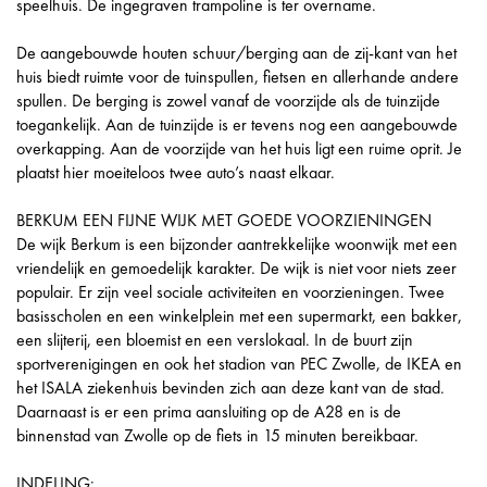
speelhuis. De ingegraven trampoline is ter overname.
De aangebouwde houten schuur/berging aan de zij-kant van het
huis biedt ruimte voor de tuinspullen, fietsen en allerhande andere
spullen. De berging is zowel vanaf de voorzijde als de tuinzijde
toegankelijk. Aan de tuinzijde is er tevens nog een aangebouwde
overkapping. Aan de voorzijde van het huis ligt een ruime oprit. Je
plaatst hier moeiteloos twee auto’s naast elkaar.
BERKUM EEN FIJNE WIJK MET GOEDE VOORZIENINGEN
De wijk Berkum is een bijzonder aantrekkelijke woonwijk met een
vriendelijk en gemoedelijk karakter. De wijk is niet voor niets zeer
populair. Er zijn veel sociale activiteiten en voorzieningen. Twee
basisscholen en een winkelplein met een supermarkt, een bakker,
een slijterij, een bloemist en een verslokaal. In de buurt zijn
sportverenigingen en ook het stadion van PEC Zwolle, de IKEA en
het ISALA ziekenhuis bevinden zich aan deze kant van de stad.
Daarnaast is er een prima aansluiting op de A28 en is de
binnenstad van Zwolle op de fiets in 15 minuten bereikbaar.
INDELING: