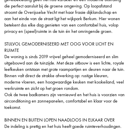
die perfect aansluit bij de groene omgeving. Op loopafstand
stroomt de Overijsselse Vecht met haar fraaie dijklandschap en
aan het einde van de straat ligt het wijkpark Berkum. Hier wonen
betekent dus elke dag genieten van een comfortabel huis, volop
privacy en (speel)ruimte in de tuin én het omringende groen.
STIJLVOL GEMODERNISEERD MET OOG VOOR LICHT EN
RUIMTE
De woning is sinds 2019 vrijwel geheel gemoderniseerd en slim
uitgebouwd aan de tuinzijde. Met deze uitbouw is een lichte, royale
leefkeuken ontstaan met grote raampartijen en deuren naar de tuin.
Binnen valt direct de strakke afwerking op: rustige kleuren,
moderne vloeren, een hoogwaardige keuken met kookeiland, veel
werkruimte en zicht op het groen rondom.
Ook de twee badkamers zijn vernieuwd en het huis is voorzien van
airconditioning en zonnepanelen, comfortabel en klaar voor de
toekomst.
BINNEN EN BUITEN LOPEN NAADLOOS IN ELKAAR OVER
De indeling is prettig en het huis heeft goede ruimteverhoudingen.