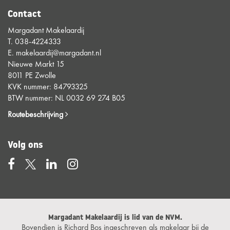
Contact
Margadant Makelaardij
T.
038-4224333
E.
makelaardij@margadant.nl
Nieuwe Markt 15
8011 PE Zwolle
KVK nummer: 84793325
BTW nummer: NL 0032 69 274 B05
Routebeschrijving
Volg ons
Margadant Makelaardij is lid van de NVM.
Bovendien is Richard Bos ingeschreven als makelaar bij de