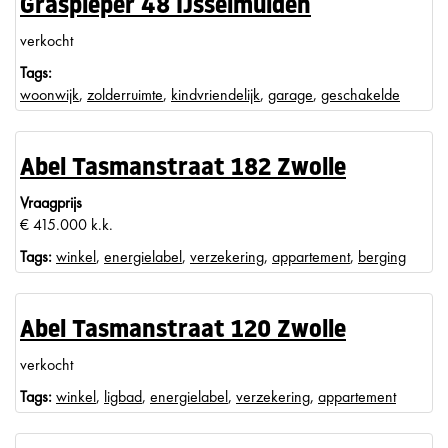
Graspieper 48 IJsselmuiden
verkocht
Tags:
woonwijk
,
zolderruimte
,
kindvriendelijk
,
garage
,
geschakelde
Abel Tasmanstraat 182 Zwolle
Vraagprijs
€ 415.000 k.k.
Tags:
winkel
,
energielabel
,
verzekering
,
appartement
,
berging
Abel Tasmanstraat 120 Zwolle
verkocht
Tags:
winkel
,
ligbad
,
energielabel
,
verzekering
,
appartement