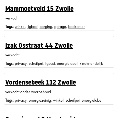
Mammoetveld 15 Zwolle
verkocht
Tags:
winkel
,
ligbad
,
berging
,
garage
,
badkamer
Izak Osstraat 44 Zwolle
verkocht
Tags:
privacy
,
schuifpui
,
ligbad
,
energielabel
,
kindvriendelijk
Vordensebeek 112 Zwolle
verkocht onder voorbehoud
Tags:
privacy
,
energiezuinig
,
winkel
,
schuifpui
,
energielabel