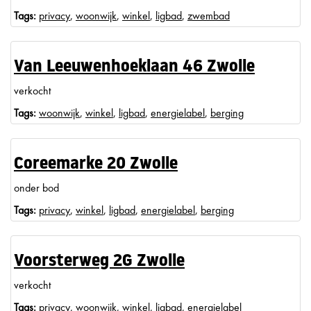
Tags:
privacy
,
woonwijk
,
winkel
,
ligbad
,
zwembad
Van Leeuwenhoeklaan 46 Zwolle
verkocht
Tags:
woonwijk
,
winkel
,
ligbad
,
energielabel
,
berging
Coreemarke 20 Zwolle
onder bod
Tags:
privacy
,
winkel
,
ligbad
,
energielabel
,
berging
Voorsterweg 2G Zwolle
verkocht
Tags:
privacy
,
woonwijk
,
winkel
,
ligbad
,
energielabel