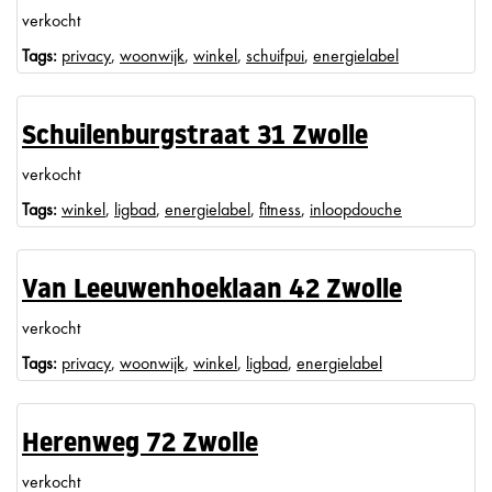
verkocht
Tags:
privacy
,
woonwijk
,
winkel
,
schuifpui
,
energielabel
Schuilenburgstraat 31 Zwolle
verkocht
Tags:
winkel
,
ligbad
,
energielabel
,
fitness
,
inloopdouche
Van Leeuwenhoeklaan 42 Zwolle
verkocht
Tags:
privacy
,
woonwijk
,
winkel
,
ligbad
,
energielabel
Herenweg 72 Zwolle
verkocht