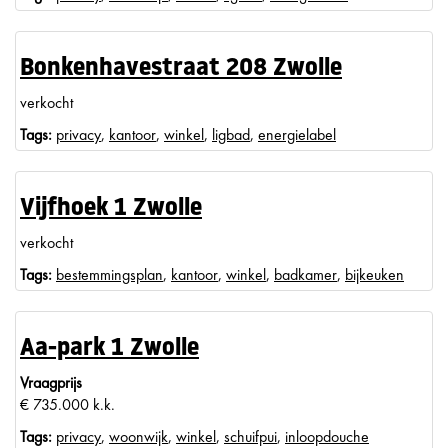
Bonkenhavestraat 208 Zwolle
verkocht
Tags:
privacy
,
kantoor
,
winkel
,
ligbad
,
energielabel
Vijfhoek 1 Zwolle
verkocht
Tags:
bestemmingsplan
,
kantoor
,
winkel
,
badkamer
,
bijkeuken
Aa-park 1 Zwolle
Vraagprijs
€ 735.000 k.k.
Tags:
privacy
,
woonwijk
,
winkel
,
schuifpui
,
inloopdouche