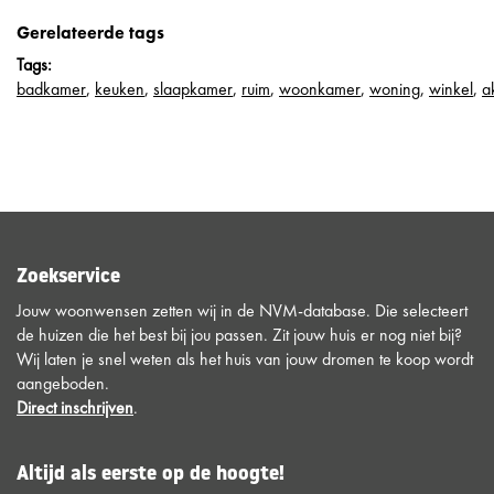
Gerelateerde tags
Tags:
badkamer
,
keuken
,
slaapkamer
,
ruim
,
woonkamer
,
woning
,
winkel
,
a
Zoekservice
Jouw woonwensen zetten wij in de NVM-database. Die selecteert
de huizen die het best bij jou passen. Zit jouw huis er nog niet bij?
Wij laten je snel weten als het huis van jouw dromen te koop wordt
aangeboden.
Direct inschrijven
.
Altijd als eerste op de hoogte!