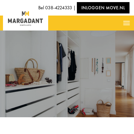
Bel
038-4224333
|
INLOGGEN MOVE.NL
Nav