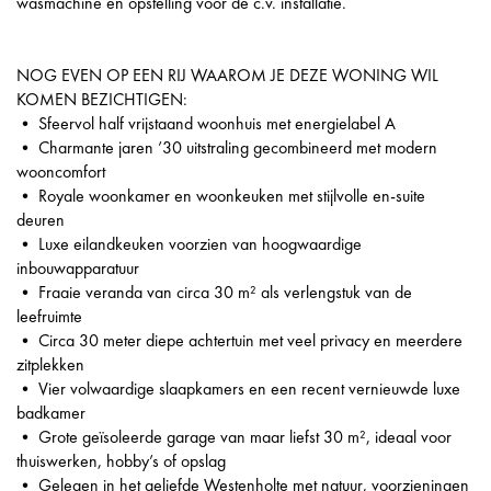
wasmachine en opstelling voor de c.v. installatie.
NOG EVEN OP EEN RIJ WAAROM JE DEZE WONING WIL
KOMEN BEZICHTIGEN:
• Sfeervol half vrijstaand woonhuis met energielabel A
• Charmante jaren ’30 uitstraling gecombineerd met modern
wooncomfort
• Royale woonkamer en woonkeuken met stijlvolle en-suite
deuren
• Luxe eilandkeuken voorzien van hoogwaardige
inbouwapparatuur
• Fraaie veranda van circa 30 m² als verlengstuk van de
leefruimte
• Circa 30 meter diepe achtertuin met veel privacy en meerdere
zitplekken
• Vier volwaardige slaapkamers en een recent vernieuwde luxe
badkamer
• Grote geïsoleerde garage van maar liefst 30 m², ideaal voor
thuiswerken, hobby’s of opslag
• Gelegen in het geliefde Westenholte met natuur, voorzieningen