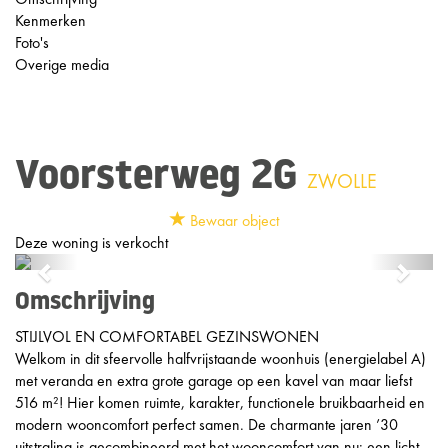
Kenmerken
Foto's
Overige media
Voorsterweg 2G
ZWOLLE
Bewaar object
Deze woning is verkocht
Previous
Next
Omschrijving
STIJLVOL EN COMFORTABEL GEZINSWONEN
Welkom in dit sfeervolle halfvrijstaande woonhuis (energielabel A)
met veranda en extra grote garage op een kavel van maar liefst
516 m²! Hier komen ruimte, karakter, functionele bruikbaarheid en
modern wooncomfort perfect samen. De charmante jaren ’30
uitstraling is gecombineerd met het wooncomfort van nu: een licht