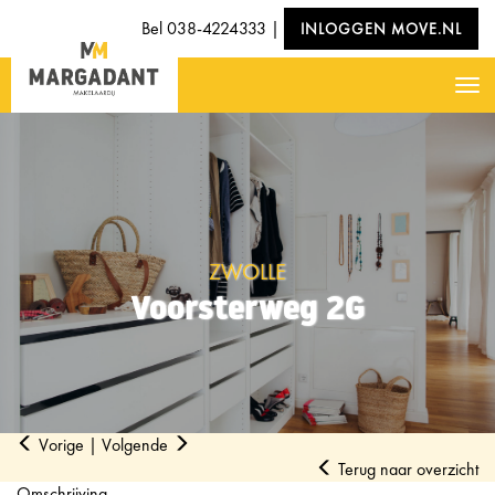
Bel
038-4224333
|
INLOGGEN MOVE.NL
Nav
ZWOLLE
Voorsterweg 2G
Vorige
|
Volgende
Terug naar overzicht
Omschrijving