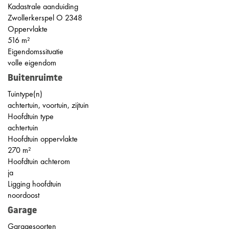
Kadastrale aanduiding
Zwollerkerspel O 2348
Oppervlakte
516 m²
Eigendomssituatie
volle eigendom
Buitenruimte
Tuintype(n)
achtertuin, voortuin, zijtuin
Hoofdtuin type
achtertuin
Hoofdtuin oppervlakte
270 m²
Hoofdtuin achterom
ja
Ligging hoofdtuin
noordoost
Garage
Garagesoorten