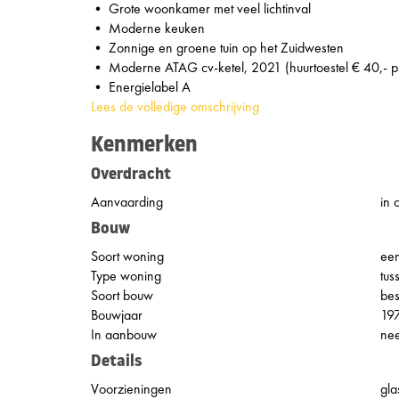
• Grote woonkamer met veel lichtinval
• Moderne keuken
• Zonnige en groene tuin op het Zuidwesten
• Moderne ATAG cv-ketel, 2021 (huurtoestel € 40,- 
• Energielabel A
Lees de volledige omschrijving
Kenmerken
Overdracht
Aanvaarding
in 
Bouw
Soort woning
ee
Type woning
tus
Soort bouw
be
Bouwjaar
19
In aanbouw
ne
Details
Voorzieningen
gla