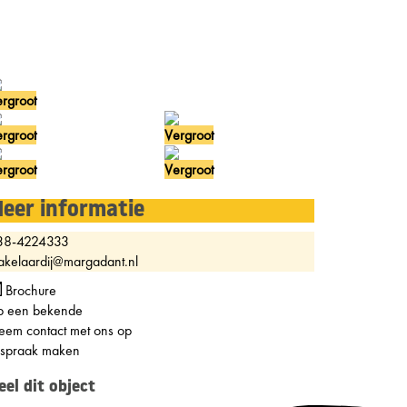
rgroot
rgroot
Vergroot
rgroot
Vergroot
eer informatie
38-4224333
kelaardij@margadant.nl
Brochure
p een bekende
em contact met ons op
fspraak maken
eel dit object