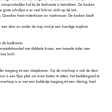
orspronkelijke hal bij de leefruimte is betrokken. De keuken
rote schuifpui is er veel licht en zicht op de tuin.
p, Quooker heet-waterkraan en vaatwasser. De keuken biedt
 een deur en onder de trap vind je een handige trapkast.
en de badkamer.
wastafelmeubel met dubbele kraan, een tweede toilet, een
isse lucht.
der toegang tot een slaapkamer. Op de overloop is ook de deur
on is een fijne plek om even buiten te zitten, het beddengoed te
verloop is er met een laddertje toegang tot een vliering, heel