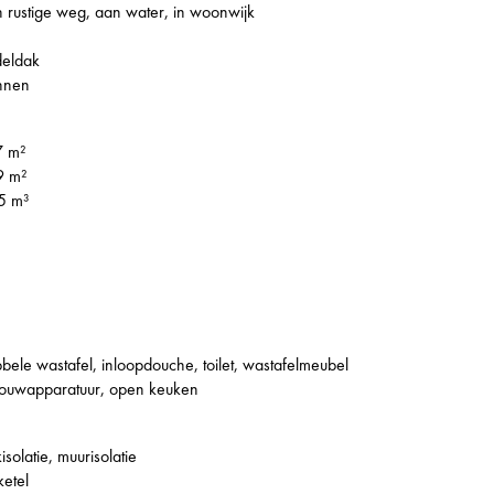
 rustige weg, aan water, in woonwijk
deldak
nnen
7 m²
9 m²
5 m³
bele wastafel, inloopdouche, toilet, wastafelmeubel
ouwapparatuur, open keuken
isolatie, muurisolatie
ketel