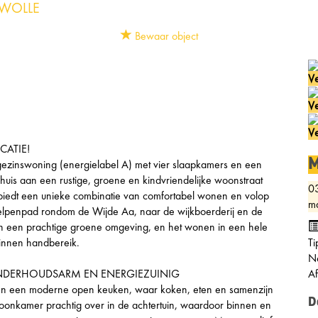
WOLLE
Bewaar object
Ve
Ve
Ve
CATIE!
M
e gezinswoning (energielabel A) met vier slaapkamers en een
t huis aan een rustige, groene en kindvriendelijke woonstraat
0
, biedt een unieke combinatie van comfortabel wonen en volop
ma
helpenpad rondom de Wijde Aa, naar de wijkboerderij en de
an een prachtige groene omgeving, en het wonen in een hele
binnen handbereik.
Ti
Ne
NDERHOUDSARM EN ENERGIEZUINIG
A
 en een moderne open keuken, waar koken, eten en samenzijn
D
oonkamer prachtig over in de achtertuin, waardoor binnen en