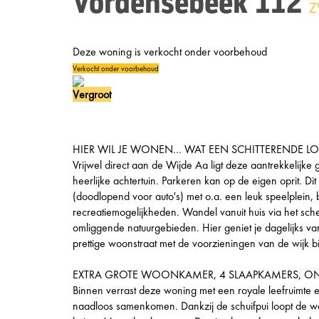
Vordensebeek 112
Z
Deze woning is verkocht onder voorbehoud
Verkocht onder voorbehoud
Vergroot
HIER WIL JE WONEN… WAT EEN SCHITTERENDE LO
Vrijwel direct aan de Wijde Aa ligt deze aantrekkelijk
heerlijke achtertuin. Parkeren kan op de eigen oprit. Di
(doodlopend voor auto's) met o.a. een leuk speelplein
recreatiemogelijkheden. Wandel vanuit huis via het sc
omliggende natuurgebieden. Hier geniet je dagelijks v
prettige woonstraat met de voorzieningen van de wijk 
EXTRA GROTE WOONKAMER, 4 SLAAPKAMERS, O
Binnen verrast deze woning met een royale leefruimte
naadloos samenkomen. Dankzij de schuifpui loopt de w