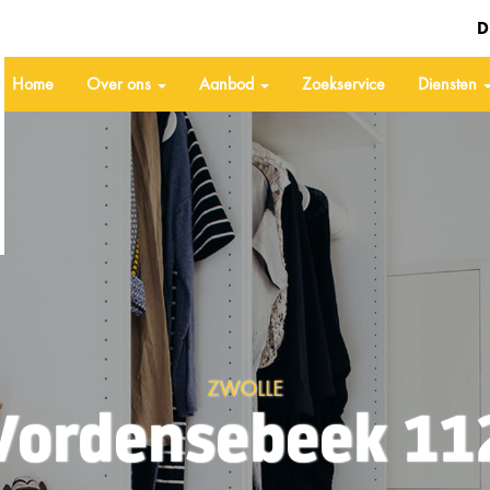
D
Home
Over ons
Aanbod
Zoekservice
Diensten
ZWOLLE
Vordensebeek 11