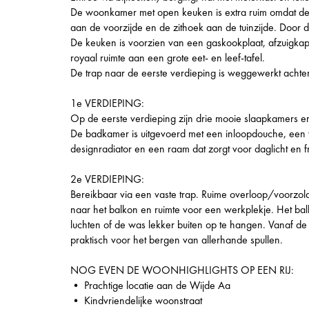
De woonkamer met open keuken is extra ruim omdat de o
aan de voorzijde en de zithoek aan de tuinzijde. Door de g
De keuken is voorzien van een gaskookplaat, afzuigka
royaal ruimte aan een grote eet- en leef-tafel.
De trap naar de eerste verdieping is weggewerkt achter
1e VERDIEPING:
Op de eerste verdieping zijn drie mooie slaapkamers 
De badkamer is uitgevoerd met een inloopdouche, een 
designradiator en een raam dat zorgt voor daglicht en fr
2e VERDIEPING:
Bereikbaar via een vaste trap. Ruime overloop/voorzol
naar het balkon en ruimte voor een werkplekje. Het balk
luchten of de was lekker buiten op te hangen. Vanaf de o
praktisch voor het bergen van allerhande spullen.
NOG EVEN DE WOONHIGHLIGHTS OP EEN RIJ:
• Prachtige locatie aan de Wijde Aa
• Kindvriendelijke woonstraat