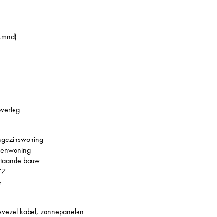
p.mnd)
overleg
ngezinswoning
senwoning
staande bouw
77
e
svezel kabel, zonnepanelen