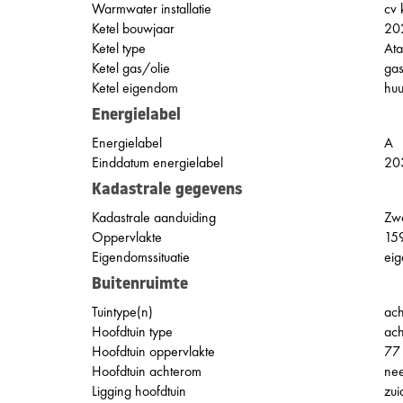
Warmwater installatie
cv 
Ketel bouwjaar
20
Ketel type
At
Ketel gas/olie
ga
Ketel eigendom
huu
Energielabel
Energielabel
A
Einddatum energielabel
20
Kadastrale gegevens
Kadastrale aanduiding
Zw
Oppervlakte
15
Eigendomssituatie
eig
Buitenruimte
Tuintype(n)
ach
Hoofdtuin type
ach
Hoofdtuin oppervlakte
77
Hoofdtuin achterom
ne
Ligging hoofdtuin
zui