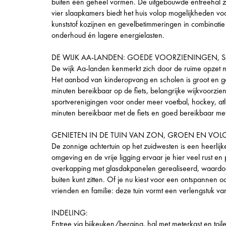
buiten één geheel vormen. De uitgebouwde entreehal zor
vier slaapkamers biedt het huis volop mogelijkheden v
kunststof kozijnen en gevelbetimmeringen in combinati
onderhoud én lagere energielasten.
DE WIJK AA-LANDEN: GOEDE VOORZIENINGEN, 
De wijk Aa-landen kenmerkt zich door de ruime opzet m
Het aanbod van kinderopvang en scholen is groot en ge
minuten bereikbaar op de fiets, belangrijke wijkvoorzie
sportverenigingen voor onder meer voetbal, hockey, atl
minuten bereikbaar met de fiets en goed bereikbaar me
GENIETEN IN DE TUIN VAN ZON, GROEN EN VOLO
De zonnige achtertuin op het zuidwesten is een heerlij
omgeving en de vrije ligging ervaar je hier veel rust en
overkapping met glasdakpanelen gerealiseerd, waardoor j
buiten kunt zitten. Of je nu kiest voor een ontspannen 
vrienden en familie: deze tuin vormt een verlengstuk va
INDELING:
Entree via bijkeuken/berging, hal met meterkast en toile