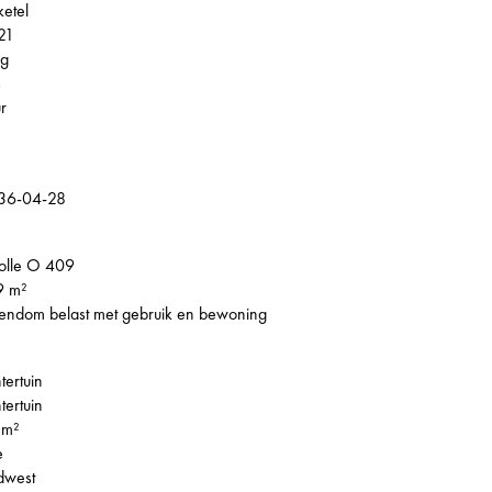
ketel
21
ag
s
r
36-04-28
olle O 409
9 m²
endom belast met gebruik en bewoning
tertuin
tertuin
 m²
e
dwest