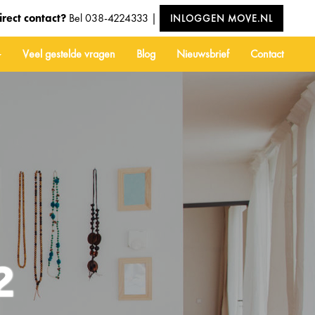
irect contact?
Bel
038-4224333
|
INLOGGEN MOVE.NL
Veel gestelde vragen
Blog
Nieuwsbrief
Contact
2