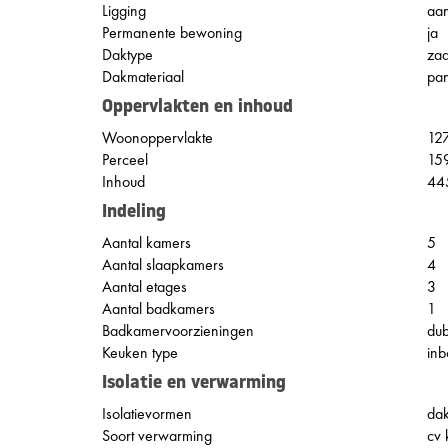
Ligging
aan
Permanente bewoning
ja
Daktype
za
Dakmateriaal
pa
Oppervlakten en inhoud
Woonoppervlakte
12
Perceel
15
Inhoud
44
Indeling
Aantal kamers
5
Aantal slaapkamers
4
Aantal etages
3
Aantal badkamers
1
Badkamervoorzieningen
dub
Keuken type
inb
Isolatie en verwarming
Isolatievormen
dak
Soort verwarming
cv 