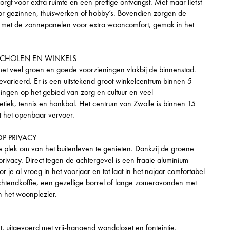
gt voor extra ruimte en een prettige ontvangst. Met maar liefst
oor gezinnen, thuiswerken of hobby’s. Bovendien zorgen de
e met de zonnepanelen voor extra wooncomfort, gemak in het
SCHOLEN EN WINKELS
et veel groen en goede voorzieningen vlakbij de binnenstad.
varieerd. Er is een uitstekend groot winkelcentrum binnen 5
ningen op het gebied van zorg en cultuur en veel
etiek, tennis en honkbal. Het centrum van Zwolle is binnen 15
t het openbaar vervoer.
P PRIVACY
ke plek om van het buitenleven te genieten. Dankzij de groene
 privacy. Direct tegen de achtergevel is een fraaie aluminium
e al vroeg in het voorjaar en tot laat in het najaar comfortabel
ochtendkoffie, een gezellige borrel of lange zomeravonden met
n het woonplezier.
t, uitgevoerd met vrij-hangend wandcloset en fonteintje.