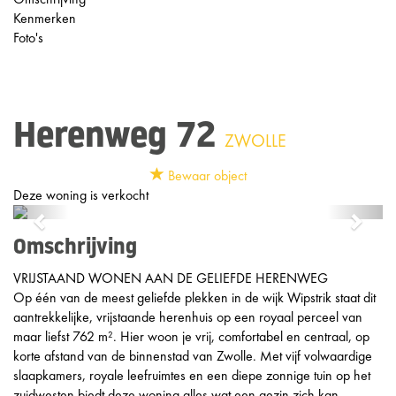
Kenmerken
Foto's
Herenweg 72
ZWOLLE
Bewaar object
Deze woning is verkocht
Previous
Next
Omschrijving
VRIJSTAAND WONEN AAN DE GELIEFDE HERENWEG
Op één van de meest geliefde plekken in de wijk Wipstrik staat dit
aantrekkelijke, vrijstaande herenhuis op een royaal perceel van
maar liefst 762 m². Hier woon je vrij, comfortabel en centraal, op
korte afstand van de binnenstad van Zwolle. Met vijf volwaardige
slaapkamers, royale leefruimtes en een diepe zonnige tuin op het
zuidwesten biedt deze woning alles wat een gezin zich kan