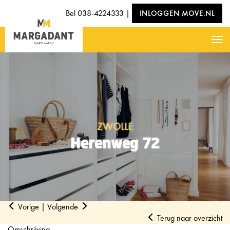
Bel
038-4224333
|
INLOGGEN MOVE.NL
Nav
ZWOLLE
Herenweg 72
Vorige
|
Volgende
Terug naar overzicht
Omschrijving