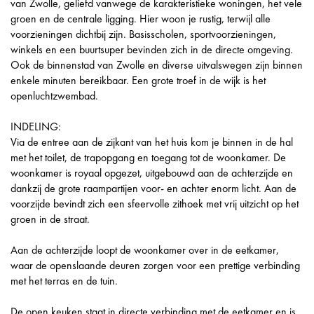
van Zwolle, geliefd vanwege de karakteristieke woningen, het vele
groen en de centrale ligging. Hier woon je rustig, terwijl alle
voorzieningen dichtbij zijn. Basisscholen, sportvoorzieningen,
winkels en een buurtsuper bevinden zich in de directe omgeving.
Ook de binnenstad van Zwolle en diverse uitvalswegen zijn binnen
enkele minuten bereikbaar. Een grote troef in de wijk is het
openluchtzwembad.
INDELING:
Via de entree aan de zijkant van het huis kom je binnen in de hal
met het toilet, de trapopgang en toegang tot de woonkamer. De
woonkamer is royaal opgezet, uitgebouwd aan de achterzijde en
dankzij de grote raampartijen voor- en achter enorm licht. Aan de
voorzijde bevindt zich een sfeervolle zithoek met vrij uitzicht op het
groen in de straat.
Aan de achterzijde loopt de woonkamer over in de eetkamer,
waar de openslaande deuren zorgen voor een prettige verbinding
met het terras en de tuin.
De open keuken staat in directe verbinding met de eetkamer en is