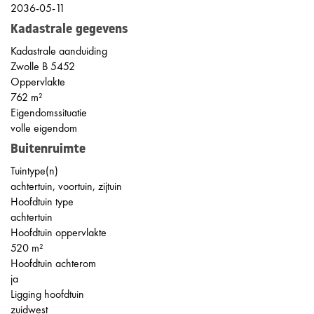
2036-05-11
Kadastrale gegevens
Kadastrale aanduiding
Zwolle B 5452
Oppervlakte
762 m²
Eigendomssituatie
volle eigendom
Buitenruimte
Tuintype(n)
achtertuin, voortuin, zijtuin
Hoofdtuin type
achtertuin
Hoofdtuin oppervlakte
520 m²
Hoofdtuin achterom
ja
Ligging hoofdtuin
zuidwest