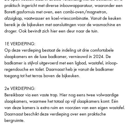
praktisch ingericht met diverse inbouwapparatuur, waaronder een
Boretti gasfornuis met oven, een combi-oven/magnetron,
afzuigkap, vaatwasser en koel-vriescombinatie. Vanuit de keuken
bereik je de bijkeuken met aansluitingen voor de wasmachine en
droger. Ook bevindt zich hier een deur naar de tuin.
1E VERDIEPING:
Op deze verdieping bestaat de indeling uit drie comfortabele
slaapkamers en de luxe badkamer, vernieuwd in 2024. De
badkamer is stijlvol uitgevoerd met een ligbad, wastafel, inloop-
regendouche en toilet. Daarnaast heb je vanuit de badkamer
toegang tot het terras boven de bijkeuken.
2e VERDIEPING:
Bereikbaar via een vaste trap. Hier nog eens twee volwaardige
slaapkamers, waarmee het totaal op vijf slaapkamers komt. Eén
van deze kamers is extra ruim en voorzien van een eigen wastafel.
Daarnaast beschikt deze verdieping over een praktische
bergruimte.