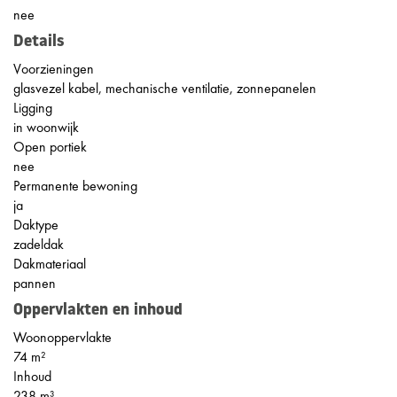
nee
Details
Voorzieningen
glasvezel kabel, mechanische ventilatie, zonnepanelen
Ligging
in woonwijk
Open portiek
nee
Permanente bewoning
ja
Daktype
zadeldak
Dakmateriaal
pannen
Oppervlakten en inhoud
Woonoppervlakte
74 m²
Inhoud
238 m³