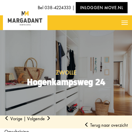
Bel
038-4224333
|
INLOGGEN MOVE.NL
Nav
ZWOLLE
Hogenkampsweg 24
Vorige
|
Volgende
Terug naar overzicht
Omschrijving