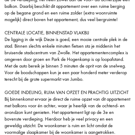
balkon. Daarbij beschikt dit appartement over een ruime berging
op de begane grond en een ruime zolder (extra woonruimte
mogelijk) direct boven het appartement, dus veel bergruimte!
CENTRALE LOCATIE, BINNENSTAD VLAKBIJ
De ligging in de wijk Dieze is goed, een mooie centrale plek in de
stad. Binnen slechts enkele minuten fietsen sta je middenin het
bruisende stadscentrum van Zwolle. Het appartementencomplex is
omgeven door groen en Park de Hogenkamp is op loopafstand.
Met de auto bereik je binnen 5 minuten de oprit van de snelweg.
Voor de boodschappen kun je een paar honderd meter verderop
terecht bij de grote supermarkt van Jumbo.
GOEDE INDELING, RUIM VAN OPZET EN PRACHTIG UITZICHT
Bij binnenkomst ervaar je direct de ruime opzet van dit appartement
met balkons voor én achter, waar je heerlijk van de ochtend- en
avondzon kunt genieten. Het appartement ligt op de 3e en
bovenste verdieping. Hierdoor heb je veel privacy en een
geweldig uitzicht. De woonkamer is ruim en licht omdat de
voormalige slaapkamer bij de woonkamer is aangetrokken.