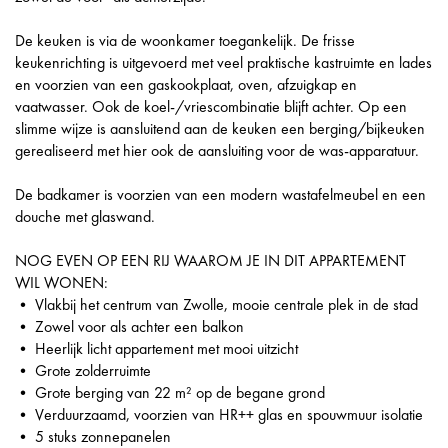
De keuken is via de woonkamer toegankelijk. De frisse
keukenrichting is uitgevoerd met veel praktische kastruimte en lades
en voorzien van een gaskookplaat, oven, afzuigkap en
vaatwasser. Ook de koel-/vriescombinatie blijft achter. Op een
slimme wijze is aansluitend aan de keuken een berging/bijkeuken
gerealiseerd met hier ook de aansluiting voor de was-apparatuur.
De badkamer is voorzien van een modern wastafelmeubel en een
douche met glaswand.
NOG EVEN OP EEN RIJ WAAROM JE IN DIT APPARTEMENT
WIL WONEN:
• Vlakbij het centrum van Zwolle, mooie centrale plek in de stad
• Zowel voor als achter een balkon
• Heerlijk licht appartement met mooi uitzicht
• Grote zolderruimte
• Grote berging van 22 m² op de begane grond
• Verduurzaamd, voorzien van HR++ glas en spouwmuur isolatie
• 5 stuks zonnepanelen