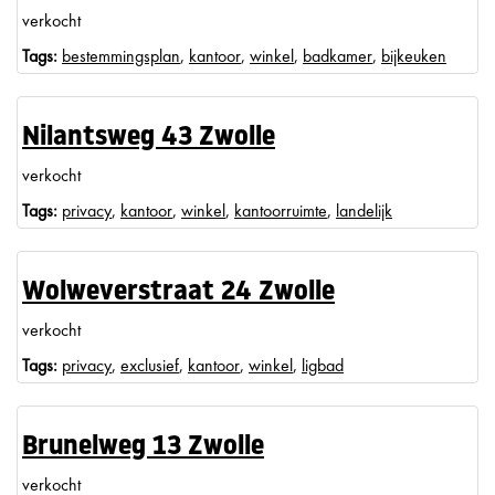
verkocht
Tags:
bestemmingsplan
,
kantoor
,
winkel
,
badkamer
,
bijkeuken
Nilantsweg 43 Zwolle
verkocht
Tags:
privacy
,
kantoor
,
winkel
,
kantoorruimte
,
landelijk
Wolweverstraat 24 Zwolle
verkocht
Tags:
privacy
,
exclusief
,
kantoor
,
winkel
,
ligbad
Brunelweg 13 Zwolle
verkocht