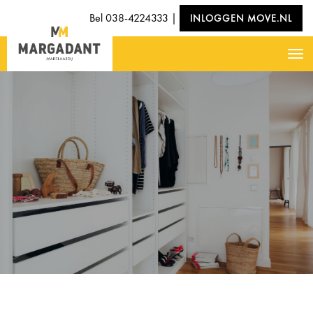
Bel
038-4224333
|
INLOGGEN MOVE.NL
Nav