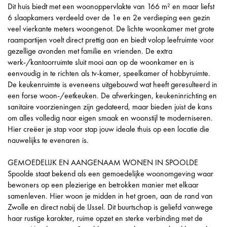
Dit huis biedt met een woonoppervlakte van 166 m² en maar liefst
6 slaapkamers verdeeld over de 1e en 2e verdieping een gezin
veel vierkante meters woongenot. De lichte woonkamer met grote
raampartijen voelt direct prettig aan en biedt volop leefruimte voor
gezellige avonden met familie en vrienden. De extra
werk-/kantoorruimte sluit mooi aan op de woonkamer en is
eenvoudig in te richten als tv-kamer, speelkamer of hobbyruimte.
De keukenruimte is eveneens uitgebouwd wat heeft geresulteerd in
een forse woon-/eetkeuken. De afwerkingen, keukeninrichting en
sanitaire voorzieningen zijn gedateerd, maar bieden juist de kans
om alles volledig naar eigen smaak en woonstijl te moderniseren.
Hier creëer je stap voor stap jouw ideale thuis op een locatie die
nauwelijks te evenaren is.
GEMOEDELIJK EN AANGENAAM WONEN IN SPOOLDE
Spoolde staat bekend als een gemoedelijke woonomgeving waar
bewoners op een plezierige en betrokken manier met elkaar
samenleven. Hier woon je midden in het groen, aan de rand van
Zwolle en direct nabij de IJssel. Dit buurtschap is geliefd vanwege
haar rustige karakter, ruime opzet en sterke verbinding met de