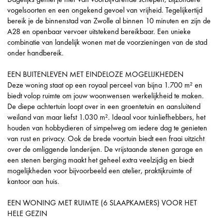
vogelsoorten en een ongekend gevoel van vrijheid. Tegelijkertijd
bereik je de binnenstad van Zwolle al binnen 10 minuten en zijn de
A28 en openbaar vervoer uitstekend bereikbaar. Een unieke
combinatie van landelijk wonen met de voorzieningen van de stad
onder handbereik.
EEN BUITENLEVEN MET EINDELOZE MOGELIJKHEDEN
Deze woning staat op een royaal perceel van bijna 1.700 m² en
biedt volop ruimte om jouw woonwensen werkelijkheid te maken.
De diepe achtertuin loopt over in een groentetuin en aansluitend
weiland van maar liefst 1.030 m². Ideaal voor tuinliefhebbers, het
houden van hobbydieren of simpelweg om iedere dag te genieten
van rust en privacy. Ook de brede voortuin biedt een fraai uitzicht
over de omliggende landerijen. De vrijstaande stenen garage en
een stenen berging maakt het geheel extra veelzijdig en biedt
mogelijkheden voor bijvoorbeeld een atelier, praktijkruimte of
kantoor aan huis.
EEN WONING MET RUIMTE (6 SLAAPKAMERS) VOOR HET
HELE GEZIN