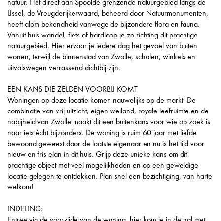
natuur. Het direct aan Spoolde grenzende natuurgebied langs de
IJssel, de Vreugderijkerwaard, beheerd door Natuurmonumenten,
heeft alom bekendheid vanwege de bijzondere flora en fauna.
Vanuit huis wandel, fiets of hardloop je zo richting dit prachtige
natuurgebied. Hier ervaar je iedere dag het gevoel van buiten
wonen, terwijl de binnenstad van Zwolle, scholen, winkels en
uitvalswegen verrassend dichtbij zijn.
EEN KANS DIE ZELDEN VOORBIJ KOMT
Woningen op deze locatie komen nauwelijks op de markt. De
combinatie van vrij uitzicht, eigen weiland, royale leefruimte en de
nabijheid van Zwolle maakt dit een buitenkans voor wie op zoek is
naar iets écht bijzonders. De woning is ruim 60 jaar met liefde
bewoond geweest door de laatste eigenaar en nu is het tijd voor
nieuw en fris elan in dit huis. Grijp deze unieke kans om dit
prachtige object met veel mogelijkheden en op een geweldige
locatie gelegen te ontdekken. Plan snel een bezichtiging, van harte
welkom!
INDELING:
Entree via de voorzijde van de woning, hier kom je in de hal met