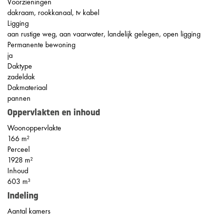
Voorzieningen
dakraam, rookkanaal, tv kabel
Ligging
aan rustige weg, aan vaarwater, landelijk gelegen, open ligging
Permanente bewoning
ja
Daktype
zadeldak
Dakmateriaal
pannen
Oppervlakten en inhoud
Woonoppervlakte
166 m²
Perceel
1928 m²
Inhoud
603 m³
Indeling
Aantal kamers