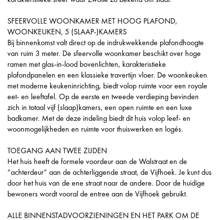
SFEERVOLLE WOONKAMER MET HOOG PLAFOND,
WOONKEUKEN, 5 (SLAAP-)KAMERS
Bij binnenkomst valt direct op de indrukwekkende plafondhoogte
van ruim 3 meter. De sfeervolle woonkamer beschikt over hoge
ramen met glas-in-lood bovenlichten, karakteristieke
plafondpanelen en een klassieke travertijn vloer. De woonkeuken
met moderne keukeninrichting, biedt volop ruimte voor een royale
eet- en leeftafel. Op de eerste en tweede verdieping bevinden
zich in totaal vijf (slaap)kamers, een open ruimte en een luxe
badkamer. Met de deze indeling biedt dit huis volop leef- en
woonmogelijkheden en ruimte voor thuiswerken en logés.
TOEGANG AAN TWEE ZIJDEN
Het huis heeft de formele voordeur aan de Walstraat en de
“achterdeur” aan de achterliggende straat, de Vijfhoek. Je kunt dus
door het huis van de ene straat naar de andere. Door de huidige
bewoners wordt vooral de entree aan de Vijfhoek gebruikt.
ALLE BINNENSTADVOORZIENINGEN EN HET PARK OM DE