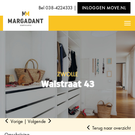
Bel
038-4224333
|
INLOGGEN MOVE.NL
Nav
ZWOLLE
Walstraat 43
Vorige
|
Volgende
Terug naar overzicht
Omschrijving