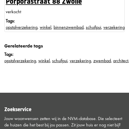
Porporastraat 88 Zwolle
verkocht
Tags:
opstalverzekering
,
winkel
,
binnenzwembad
,
schuifpui
,
verzekering
Gerelateerde tags
Tags:
opstalverzekering
,
winkel
,
schuifpui
,
verzekering
,
zwembad
,
architect
Zoekservice
Jouw woonwensen zetten wij in de NVM-database. Die selecteert
de huizen die het best bij jou passen. Zit jouw huis er nog niet bij?