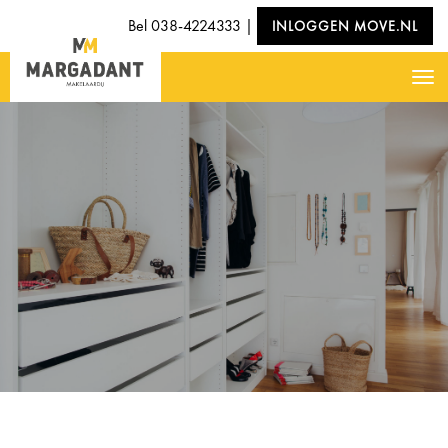
Bel
038-4224333
|
INLOGGEN MOVE.NL
Nav