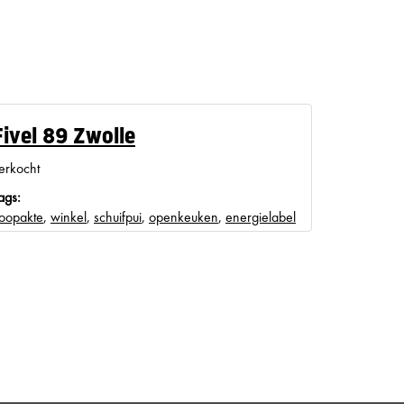
Fivel 89 Zwolle
erkocht
ags:
oopakte
,
winkel
,
schuifpui
,
openkeuken
,
energielabel