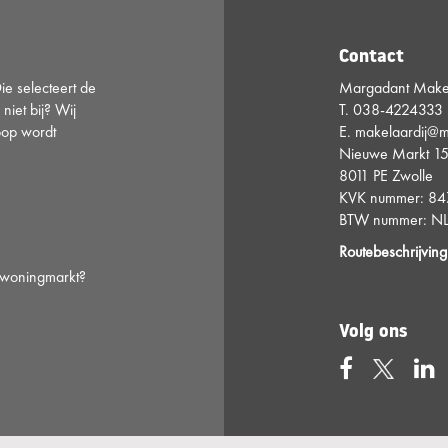
Contact
e selecteert de
Margadant Makel
 niet bij? Wij
T.
038-4224333
oop wordt
E.
makelaardij@m
Nieuwe Markt 1
8011 PE Zwolle
KVK nummer: 8
BTW nummer: NL
Routebeschrijving
e woningmarkt?
Volg ons