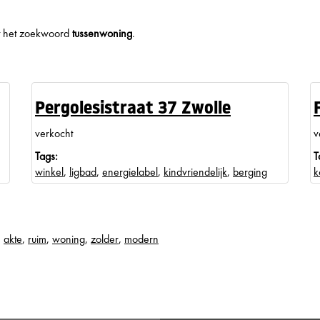
met het zoekwoord
tussenwoning
.
Pergolesistraat 37 Zwolle
verkocht
v
Tags:
T
winkel
,
ligbad
,
energielabel
,
kindvriendelijk
,
berging
k
,
akte
,
ruim
,
woning
,
zolder
,
modern