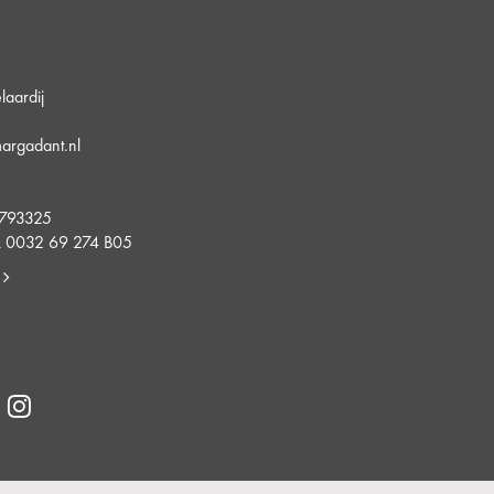
aardij
argadant.nl
5
4793325
 0032 69 274 B05