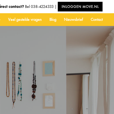
irect contact?
Bel
038-4224333
|
INLOGGEN MOVE.NL
Veel gestelde vragen
Blog
Nieuwsbrief
Contact