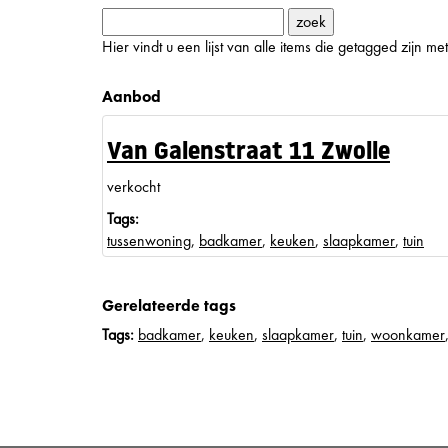
Hier vindt u een lijst van alle items die getagged zijn 
Aanbod
Van Galenstraat 11 Zwolle
verkocht
Tags:
tussenwoning
,
badkamer
,
keuken
,
slaapkamer
,
tuin
Gerelateerde tags
Tags:
badkamer
,
keuken
,
slaapkamer
,
tuin
,
woonkamer