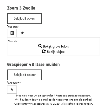
Zoom 3
Zwolle
Bekijk dit object
Verkocht
Verkocht
Bekijk grote foto's
Bekijk object
Graspieper 48
IJsselmuiden
Bekijk dit object
Verkocht
Nog niets naar uw zin gevonden?
Plaats een gratis zoekopdracht
.
Wij houden u dan via e-mail op de hoogte van ons actuele aanbod.
Copyrights
www.goesenroos.nl
© 2025. Alle rechten voorbehouden.