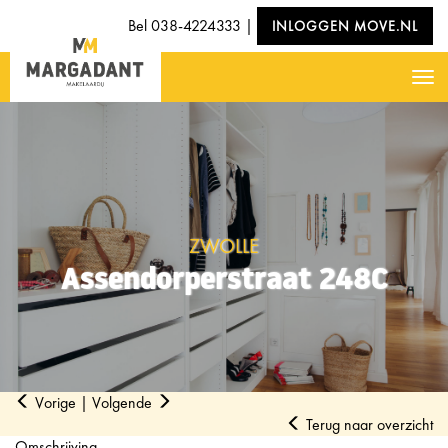
Bel
038-4224333
|
INLOGGEN MOVE.NL
Nav
ZWOLLE
Assendorperstraat 248C
Vorige
|
Volgende
Terug naar overzicht
Omschrijving