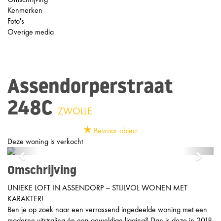
Kenmerken
Foto's
Overige media
Assendorperstraat
248C
ZWOLLE
Bewaar object
Deze woning is verkocht
Previous
Next
Omschrijving
UNIEKE LOFT IN ASSENDORP – STIJLVOL WONEN MET
KARAKTER!
Ben je op zoek naar een verrassend ingedeelde woning met een
moderne uitstraling én een geweldige ligging? Dan is deze in 2018