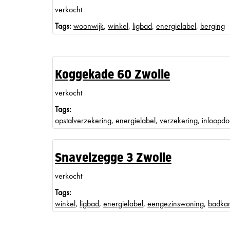
verkocht
Tags:
woonwijk
,
winkel
,
ligbad
,
energielabel
,
berging
Koggekade 60 Zwolle
verkocht
Tags:
opstalverzekering
,
energielabel
,
verzekering
,
inloopd
Snavelzegge 3 Zwolle
verkocht
Tags:
winkel
,
ligbad
,
energielabel
,
eengezinswoning
,
badka