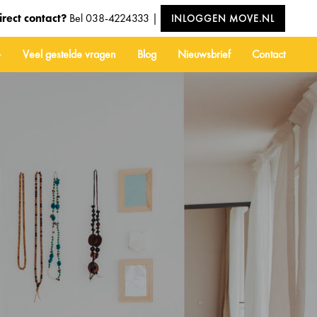
irect contact?
Bel
038-4224333
|
INLOGGEN MOVE.NL
Veel gestelde vragen
Blog
Nieuwsbrief
Contact