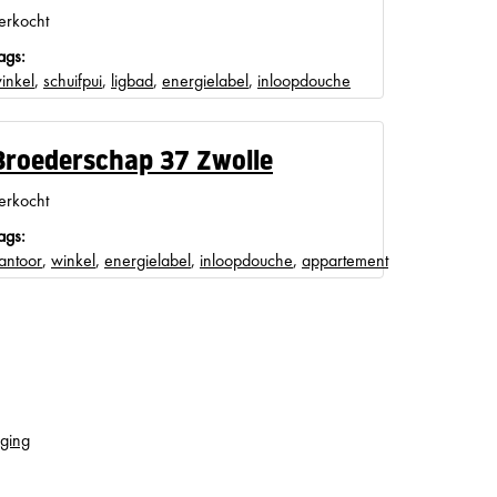
erkocht
ags:
inkel
,
schuifpui
,
ligbad
,
energielabel
,
inloopdouche
Broederschap 37 Zwolle
erkocht
ags:
antoor
,
winkel
,
energielabel
,
inloopdouche
,
appartement
ging