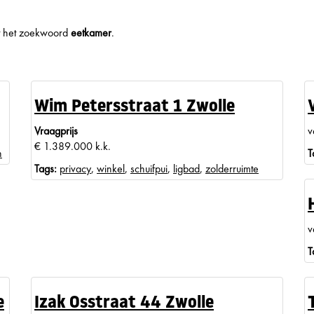
met het zoekwoord
eetkamer
.
Wim Petersstraat 1 Zwolle
Vraagprijs
v
€ 1.389.000 k.k.
n
T
Tags:
privacy
,
winkel
,
schuifpui
,
ligbad
,
zolderruimte
v
T
e
Izak Osstraat 44 Zwolle