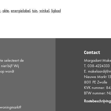
r
,
akte
,
energielabel
,
tuin
,
winkel
,
ligbad
Contact
e selecteert de
Margadant Makel
 niet bij? Wij
T.
038-4224333
oop wordt
E.
makelaardij@m
Nieuwe Markt 1
8011 PE Zwolle
KVK nummer: 8
BTW nummer: NL
Routebeschrijving
e woningmarkt?