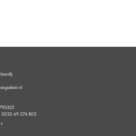
aardij
argadant.nl
5
4793325
 0032 69 274 B05