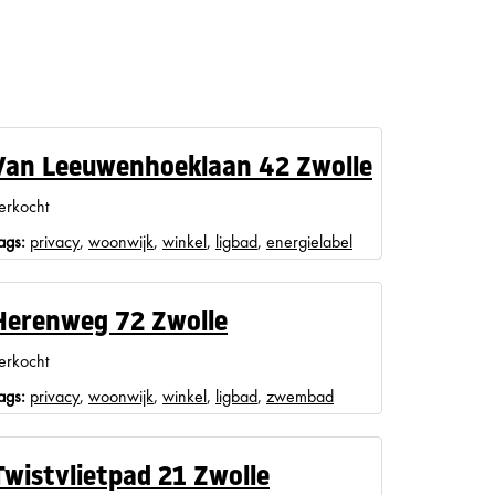
Van Leeuwenhoeklaan 42 Zwolle
erkocht
ags:
privacy
,
woonwijk
,
winkel
,
ligbad
,
energielabel
Herenweg 72 Zwolle
erkocht
ags:
privacy
,
woonwijk
,
winkel
,
ligbad
,
zwembad
Twistvlietpad 21 Zwolle