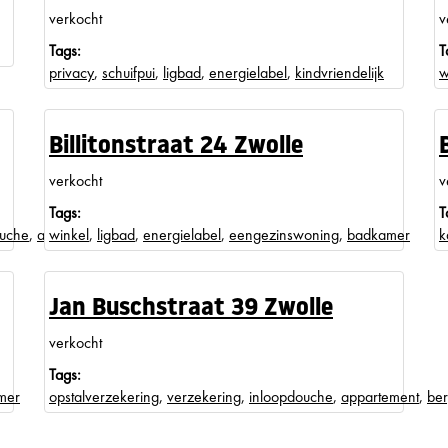
verkocht
v
Tags:
T
privacy
,
schuifpui
,
ligbad
,
energielabel
,
kindvriendelijk
w
Billitonstraat 24 Zwolle
verkocht
v
Tags:
T
ouche
,
appartement
winkel
,
ligbad
,
energielabel
,
eengezinswoning
,
badkamer
k
Jan Buschstraat 39 Zwolle
verkocht
Tags:
mer
opstalverzekering
,
verzekering
,
inloopdouche
,
appartement
,
ber