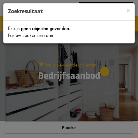
Bel
038-4224333
|
INLOGGEN MOVE.NL
×
Zoekresultaat
Nav
Er zijn geen objecten gevonden.
Pas uw zoekcriteria aan.
Mijn bewaarde objecten
Bedrijfsaanbod
Plaats