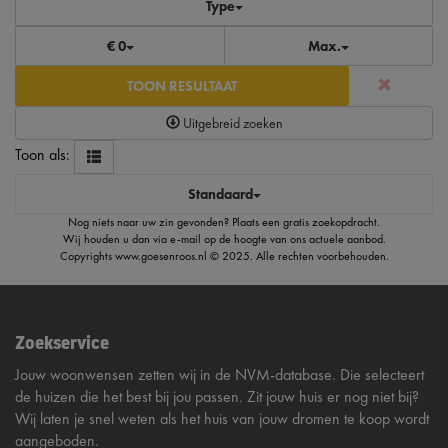
Type
€ 0
Max.
TOON RESULTAAT
Uitgebreid zoeken
Toon als:
Standaard
Nog niets naar uw zin gevonden?
Plaats een gratis zoekopdracht
.
Wij houden u dan via e-mail op de hoogte van ons actuele aanbod.
Copyrights
www.goesenroos.nl
© 2025. Alle rechten voorbehouden.
Zoekservice
Jouw woonwensen zetten wij in de NVM-database. Die selecteert
de huizen die het best bij jou passen. Zit jouw huis er nog niet bij?
Wij laten je snel weten als het huis van jouw dromen te koop wordt
aangeboden.