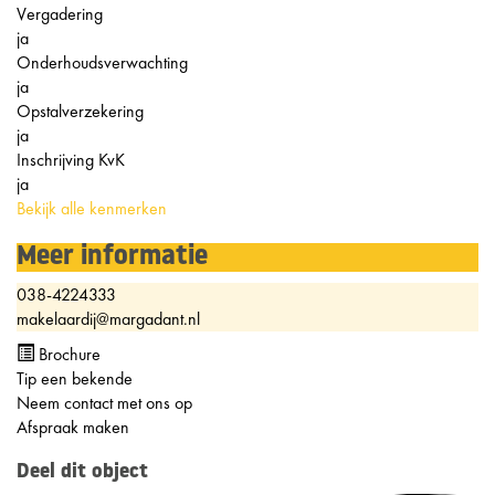
Vergadering
ja
Onderhoudsverwachting
ja
Opstalverzekering
ja
Inschrijving KvK
ja
Bekijk alle kenmerken
Meer informatie
038-4224333
makelaardij@margadant.nl
Brochure
Tip een bekende
Neem contact met ons op
Afspraak maken
Deel dit object