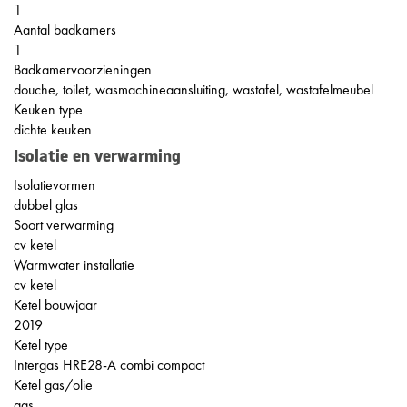
1
Aantal badkamers
1
Badkamervoorzieningen
douche, toilet, wasmachineaansluiting, wastafel, wastafelmeubel
Keuken type
dichte keuken
Isolatie en verwarming
Isolatievormen
dubbel glas
Soort verwarming
cv ketel
Warmwater installatie
cv ketel
Ketel bouwjaar
2019
Ketel type
Intergas HRE28-A combi compact
Ketel gas/olie
gas