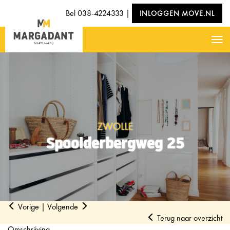
Bel
038-4224333
|
INLOGGEN MOVE.NL
Nav
ZWOLLE
Spoolderbergweg 25
Vorige
|
Volgende
Terug naar overzicht
Omschrijving