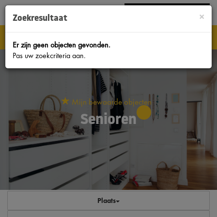
Bel
038-4224333
|
INLOGGEN MOVE.NL
×
Zoekresultaat
Nav
Er zijn geen objecten gevonden.
Pas uw zoekcriteria aan.
Mijn bewaarde objecten
Senioren
Plaats