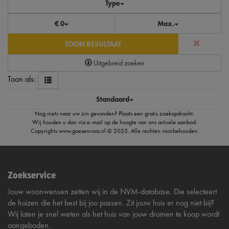
Type
€ 0
Max.
TOON RESULTAAT
Uitgebreid zoeken
Toon als:
Standaard
Nog niets naar uw zin gevonden?
Plaats een gratis zoekopdracht
.
Wij houden u dan via e-mail op de hoogte van ons actuele aanbod.
Copyrights
www.goesenroos.nl
© 2025. Alle rechten voorbehouden.
Zoekservice
Jouw woonwensen zetten wij in de NVM-database. Die selecteert
de huizen die het best bij jou passen. Zit jouw huis er nog niet bij?
Wij laten je snel weten als het huis van jouw dromen te koop wordt
aangeboden.