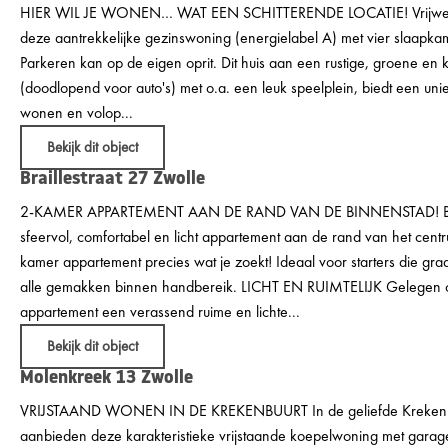
HIER WIL JE WONEN… WAT EEN SCHITTERENDE LOCATIE! Vrijwel di
deze aantrekkelijke gezinswoning (energielabel A) met vier slaapkam
Parkeren kan op de eigen oprit. Dit huis aan een rustige, groene en 
(doodlopend voor auto's) met o.a. een leuk speelplein, biedt een un
wonen en volop...
Bekijk dit object
Braillestraat 27
Zwolle
2-KAMER APPARTEMENT AAN DE RAND VAN DE BINNENSTAD! Ben
sfeervol, comfortabel en licht appartement aan de rand van het centr
kamer appartement precies wat je zoekt! Ideaal voor starters die gr
alle gemakken binnen handbereik. LICHT EN RUIMTELIJK Gelegen op 
appartement een verassend ruime en lichte...
Bekijk dit object
Molenkreek 13
Zwolle
VRIJSTAAND WONEN IN DE KREKENBUURT In de geliefde Krekenbu
aanbieden deze karakteristieke vrijstaande koepelwoning met garage.