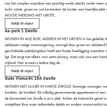
van het complex waardoor een prachtig weids uitzicht, onder meer ov
lucht, ruimte, groen en rust kenmerken de locatie, een heerlijke plek
MOOIE INDELING MET GROTE...
Bekijk dit object
Aa-park 1
Zwolle
WONEN IN ALLE RUST, MIDDEN IN HET GROEN In het geliefde Aa
zeldzaam rustige woonomgeving, omringd door groen en uitsluiten
geschakelde patiobungalow heeft een fraaie hoekligging waardoor de
ligt. Dat zorgt niet alleen voor extra privacy, maar ook voor een heer
vrijheid. Hier ervaart u iedere dag de...
Bekijk dit object
Oude Vismarkt 18A
Zwolle
WONEN MET ALLURE IN HARTJE ZWOLLE Sommige woningen voel je 
karakter, de kwaliteit. Dit volledig gerenoveerde appartement in e
de binnenstad van Zwolle is zo’n plek. Achter de historische gevel sc
instapklaar thuis waar authentieke details en modern wooncomfort