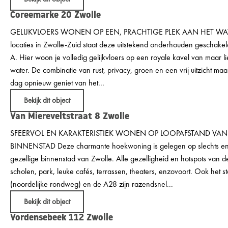
Coreemarke 20
Zwolle
GELIJKVLOERS WONEN OP EEN, PRACHTIGE PLEK AAN HET WATE
locaties in Zwolle-Zuid staat deze uitstekend onderhouden geschake
A. Hier woon je volledig gelijkvloers op een royale kavel van maar li
water. De combinatie van rust, privacy, groen en een vrij uitzicht maa
dag opnieuw geniet van het...
Bekijk dit object
Van Miereveltstraat 8
Zwolle
SFEERVOL EN KARAKTERISTIEK WONEN OP LOOPAFSTAND VAN 
BINNENSTAD Deze charmante hoekwoning is gelegen op slechts en
gezellige binnenstad van Zwolle. Alle gezelligheid en hotspots van de 
scholen, park, leuke cafés, terrassen, theaters, enzovoort. Ook het s
(noordelijke rondweg) en de A28 zijn razendsnel...
Bekijk dit object
Vordensebeek 112
Zwolle