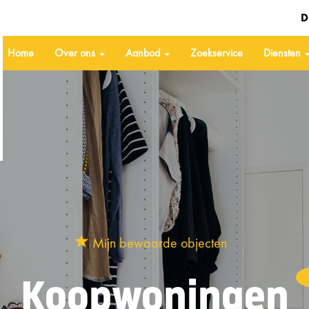
D
Home
Over ons
Aanbod
Zoekservice
Diensten
Mijn bewaarde objecten
Koopwoningen