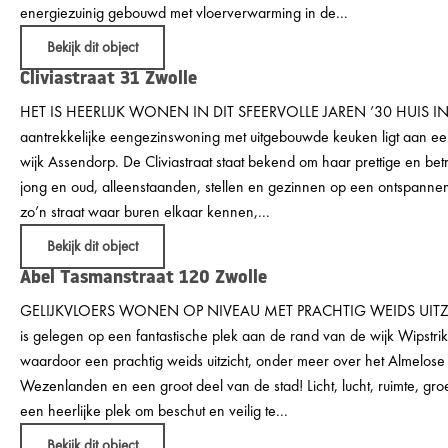
energiezuinig gebouwd met vloerverwarming in de...
Bekijk dit object
Cliviastraat 31
Zwolle
HET IS HEERLIJK WONEN IN DIT SFEERVOLLE JAREN ’30 HUIS 
aantrekkelijke eengezinswoning met uitgebouwde keuken ligt aan een 
wijk Assendorp. De Cliviastraat staat bekend om haar prettige en 
jong en oud, alleenstaanden, stellen en gezinnen op een ontspanne
zo’n straat waar buren elkaar kennen,...
Bekijk dit object
Abel Tasmanstraat 120
Zwolle
GELIJKVLOERS WONEN OP NIVEAU MET PRACHTIG WEIDS UITZICH
is gelegen op een fantastische plek aan de rand van de wijk Wipstri
waardoor een prachtig weids uitzicht, onder meer over het Almelose
Wezenlanden en een groot deel van de stad! Licht, lucht, ruimte, gro
een heerlijke plek om beschut en veilig te...
Bekijk dit object