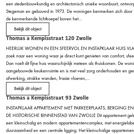
een stedenbouwkundig en architectonisch unieke woonbuurt, ontwor
Stegeman en gebouwd in 1973. De woningen kenmerken zich door 
de kenmerkende lichtkoepel boven het...
Bekijk dit object
Thomas a Kempisstraat 120
Zwolle
HEERLIJK WONEN IN EEN SFEERVOL EN INSTAPKLAAR HUIS VL
zoek naar een woning waar je direct kunt genieten van comfort, sfee
Dan voelt dit fijne huis waarschijnlijk meteen als thuiskomen. De won
aangebouwde keukenruimte en is met veel zorg onderhouden en gemo
afwerking, strakke wanden, fraaie vloeren,...
Bekijk dit object
Thomas a Kempisstraat 93
Zwolle
INSTAPKLAAR APPARTEMENT MET PARKEERPLAATS, BERGING E
DE HISTORISCHE BINNENSTAD VAN ZWOLLE Dit appartement geleg
een kleinschalig en modern appartementencomplex, met energielabel
duurzaamheid en een centrale ligging. Het kleinschalige apparteme