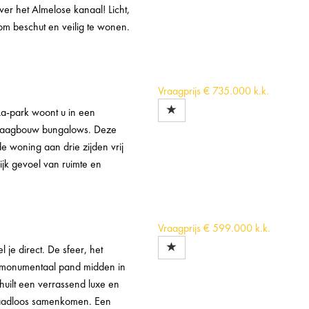
er het Almelose kanaal! Licht,
 om beschut en veilig te wonen.
Vraagprijs
€ 735.000 k.k.
-park woont u in een
d laagbouw bungalows. Deze
 woning aan drie zijden vrij
lijk gevoel van ruimte en
Vraagprijs
€ 599.000 k.k.
direct. De sfeer, het
en monumentaal pand midden in
huilt een verrassend luxe en
 naadloos samenkomen. Een