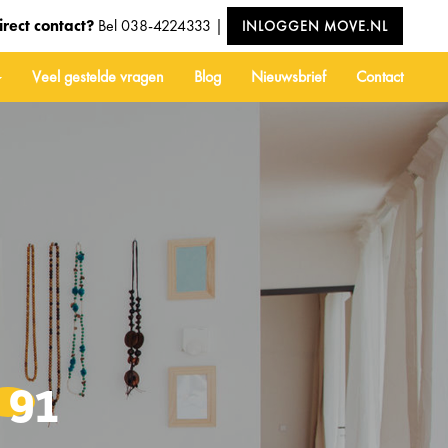
irect contact?
Bel
038-4224333
|
INLOGGEN MOVE.NL
Veel gestelde vragen
Blog
Nieuwsbrief
Contact
91