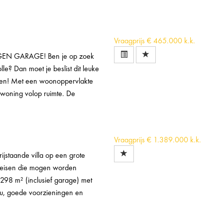
Vraagprijs
€ 465.000 k.k.
 GARAGE! Ben je op zoek
le? Dan moet je beslist dit leuke
igen! Met een woonoppervlakte
 woning volop ruimte. De
Vraagprijs
€ 1.389.000 k.k.
taande villa op een grote
e eisen die mogen worden
 298 m² (inclusief garage) met
au, goede voorzieningen en