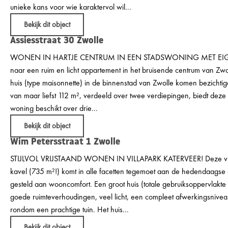
unieke kans voor wie karaktervol wil...
Bekijk dit object
Assiesstraat 30
Zwolle
WONEN IN HARTJE CENTRUM IN EEN STADSWONING MET EIGEN
naar een ruim en licht appartement in het bruisende centrum van Zwol
huis (type maisonnette) in de binnenstad van Zwolle komen bezicht
van maar liefst 112 m², verdeeld over twee verdiepingen, biedt deze
woning beschikt over drie...
Bekijk dit object
Wim Petersstraat 1
Zwolle
STIJLVOL VRIJSTAAND WONEN IN VILLAPARK KATERVEER! Deze vrijs
kavel (735 m²!) komt in alle facetten tegemoet aan de hedendaags
gesteld aan wooncomfort. Een groot huis (totale gebruiksoppervlakte
goede ruimteverhoudingen, veel licht, een compleet afwerkingsnive
rondom een prachtige tuin. Het huis...
Bekijk dit object