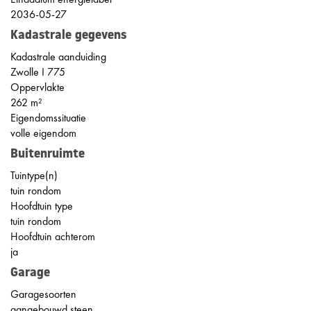
2036-05-27
Kadastrale gegevens
Kadastrale aanduiding
Zwolle I 775
Oppervlakte
262 m²
Eigendomssituatie
volle eigendom
Buitenruimte
Tuintype(n)
tuin rondom
Hoofdtuin type
tuin rondom
Hoofdtuin achterom
ja
Garage
Garagesoorten
aangebouwd steen