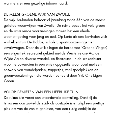
warmte is er een gezellige inbouwhaard.
DE MEEST GROENE WIJK VAN ZWOLLE
De wijk Aa-landen behoort al jarenlang tot de één van de meest
geliefde woonwijken van Zwolle. De ruime opzet, het vele groen
en de uitstekende voorzieningen maken het een ideale
woonomgeving voor jong en oud. Op korte afstand bevinden zich
winkelcentrum De Dobbe, scholen, sportvoorzieningen en
uitvalswegen. Door de wijk slingert de beroemde ‘Groene Vinger’,
een uitgestrekt recreatief gebied met de Westerveldse Aa, de
Wijde Aa en diverse wandel- en fietsroutes. In de krekenbuurt
woon je bovendien in een uniek opgezette woonbuurt met een
netwerk van wandelpaden, trappetjes, veel speelplekken en
groenvoorzieningen die worden beheerd door VvE Ons Eigen
Groen.
VOLOP GENIETEN VAN EEN HEERLIJKE TUIN
De ruime tuin vormt een waardevolle aanvulling. Dankzij de
terrassen aan zowel de zuid- als oostzijde is er altijd een prettige
plek om van de zon te genieten, van een rustig ontbijt in de