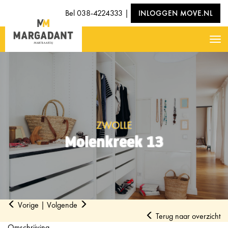
Bel
038-4224333
|
INLOGGEN MOVE.NL
Nav
ZWOLLE
Molenkreek 13
Vorige
|
Volgende
Terug naar overzicht
Omschrijving