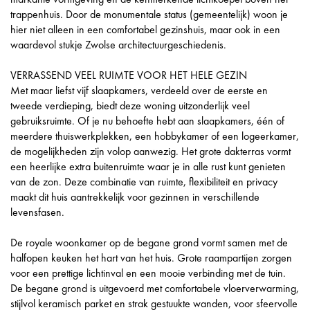
trappenhuis. Door de monumentale status (gemeentelijk) woon je
hier niet alleen in een comfortabel gezinshuis, maar ook in een
waardevol stukje Zwolse architectuurgeschiedenis.
VERRASSEND VEEL RUIMTE VOOR HET HELE GEZIN
Met maar liefst vijf slaapkamers, verdeeld over de eerste en
tweede verdieping, biedt deze woning uitzonderlijk veel
gebruiksruimte. Of je nu behoefte hebt aan slaapkamers, één of
meerdere thuiswerkplekken, een hobbykamer of een logeerkamer,
de mogelijkheden zijn volop aanwezig. Het grote dakterras vormt
een heerlijke extra buitenruimte waar je in alle rust kunt genieten
van de zon. Deze combinatie van ruimte, flexibiliteit en privacy
maakt dit huis aantrekkelijk voor gezinnen in verschillende
levensfasen.
De royale woonkamer op de begane grond vormt samen met de
halfopen keuken het hart van het huis. Grote raampartijen zorgen
voor een prettige lichtinval en een mooie verbinding met de tuin.
De begane grond is uitgevoerd met comfortabele vloerverwarming,
stijlvol keramisch parket en strak gestuukte wanden, voor sfeervolle