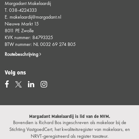
Margadant Makelaardij
T.
038-4224333
E.
makelaardij@margadant.nl
Nieuwe Markt 15
8011 PE Zwolle
KVK nummer: 84793325
BTW nummer: NL 0032 69 274 B05
Routebeschrijving
Volg ons
Margadant Makelaardij is lid van de NVM.
Bovendien is Richard Bos ingeschreven als makelaar bij de
Stichting VastgoedCert, het kwaliteitsregister van makelaars, en
NRVT-geregistreerd als register taxateur.