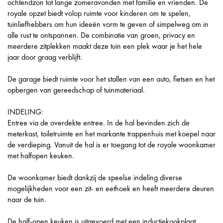
ochtendzon tot lange zomeravonden met familie en vrienden. De
royale opzet biedt volop ruimte voor kinderen om te spelen,
tuinliefhebbers om hun ideeën vorm te geven of simpelweg om in
alle rust te ontspannen. De combinatie van groen, privacy en
meerdere zitplekken maakt deze tuin een plek waar je het hele
jaar door graag verblijft.
De garage biedt ruimte voor het stallen van een auto, fietsen en het
opbergen van gereedschap of tuinmateriaal.
INDELING:
Entree via de overdekte entree. In de hal bevinden zich de
meterkast, toiletruimte en het markante trappenhuis met koepel naar
de verdieping. Vanuit de hal is er toegang tot de royale woonkamer
met halfopen keuken.
De woonkamer biedt dankzij de speelse indeling diverse
mogelijkheden voor een zit- en eethoek en heeft meerdere deuren
naar de tuin.
De half-open keuken is uitgevoerd met een inductiekookplaat,