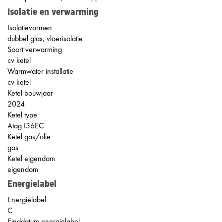
Isolatie en verwarming
Isolatievormen
dubbel glas, vloerisolatie
Soort verwarming
cv ketel
Warmwater installatie
cv ketel
Ketel bouwjaar
2024
Ketel type
Atag I36EC
Ketel gas/olie
gas
Ketel eigendom
eigendom
Energielabel
Energielabel
C
Einddatum energielabel