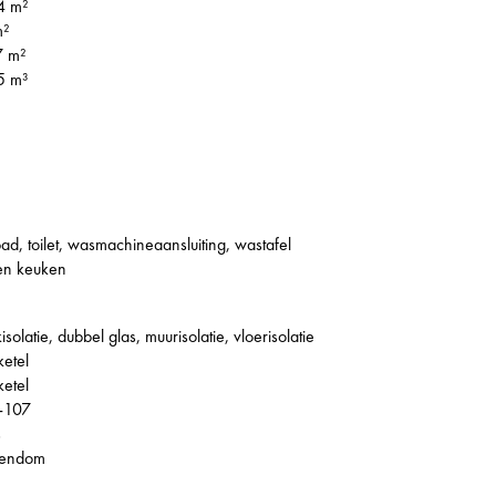
4 m²
m²
7 m²
5 m³
bad, toilet, wasmachineaansluiting, wastafel
en keuken
isolatie, dubbel glas, muurisolatie, vloerisolatie
ketel
ketel
-107
s
gendom