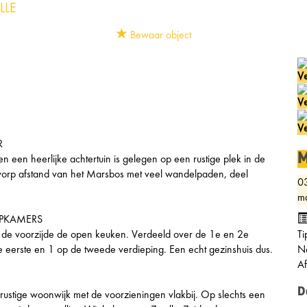
LLE
Bewaar object
Ve
Ve
Ve
R
M
 een heerlijke achtertuin is gelegen op een rustige plek in de
nworp afstand van het Marsbos met veel wandelpaden, deel
0
ma
APKAMERS
 de voorzijde de open keuken. Verdeeld over de 1e en 2e
Ti
de eerste en 1 op de tweede verdieping. Een echt gezinshuis dus.
Ne
A
D
rustige woonwijk met de voorzieningen vlakbij. Op slechts een