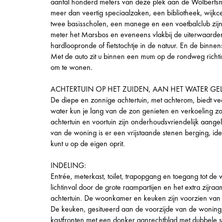
aantal honderd meters van deze plek aan de Wolbertsm
meer dan veertig speciaalzaken, een bibliotheek, wijkc
twee basisscholen, een manege en een voetbalclub zijn 
meter het Marsbos en eveneens vlakbij de uiterwaarden 
hardloopronde of fietstochtje in de natuur. En de binnen
Met de auto zit u binnen een mum op de rondweg richtin
om te wonen.
ACHTERTUIN OP HET ZUIDEN, AAN HET WATER G
De diepe en zonnige achtertuin, met achterom, biedt vee
water kun je lang van de zon genieten en verkoeling z
achtertuin en voortuin zijn onderhoudsvriendelijk aange
van de woning is er een vrijstaande stenen berging, ide
kunt u op de eigen oprit.
INDELING:
Entrée, meterkast, toilet, trapopgang en toegang tot d
lichtinval door de grote raampartijen en het extra zijr
achtertuin. De woonkamer en keuken zijn voorzien van 
De keuken, gesitueerd aan de voorzijde van de woning, i
kastfronten met een donker aanrechtblad met dubbele 