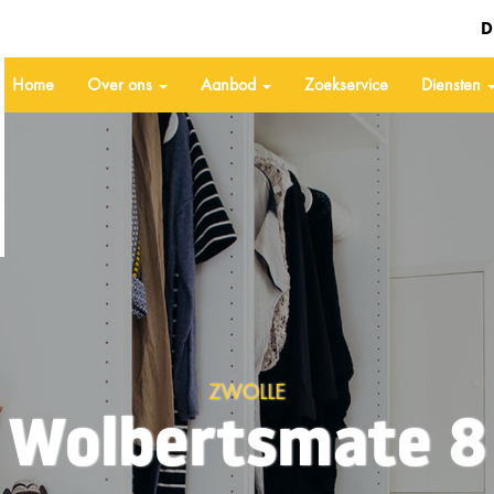
D
Home
Over ons
Aanbod
Zoekservice
Diensten
ZWOLLE
Wolbertsmate 8