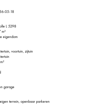
36-05-18
lle L 5298
7 m²
le eigendom
tertuin, voortuin, zijtuin
tertuin
 m²
d
en garage
eigen terrein, openbaar parkeren