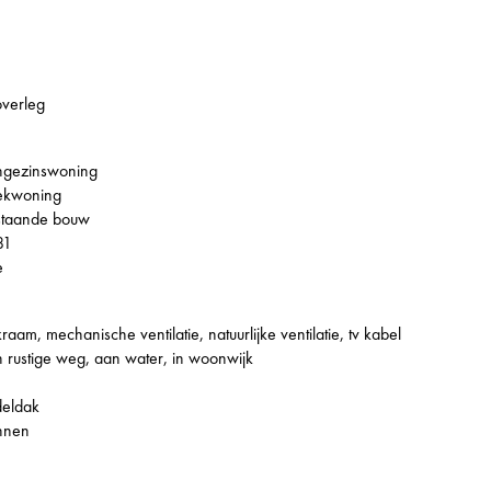
overleg
ngezinswoning
ekwoning
staande bouw
81
e
raam, mechanische ventilatie, natuurlijke ventilatie, tv kabel
 rustige weg, aan water, in woonwijk
deldak
nnen