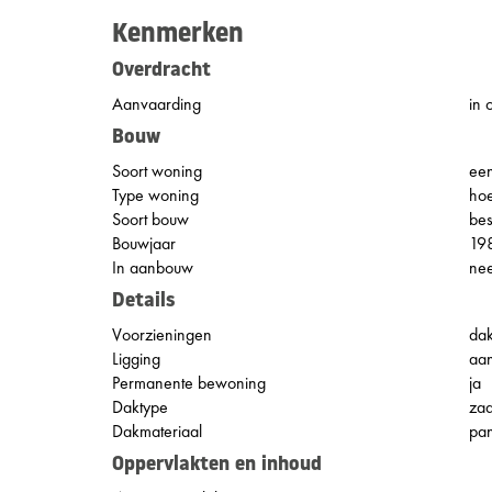
Kenmerken
Overdracht
Aanvaarding
in 
Bouw
Soort woning
ee
Type woning
ho
Soort bouw
be
Bouwjaar
19
In aanbouw
ne
Details
Voorzieningen
dak
Ligging
aan
Permanente bewoning
ja
Daktype
za
Dakmateriaal
pa
Oppervlakten en inhoud