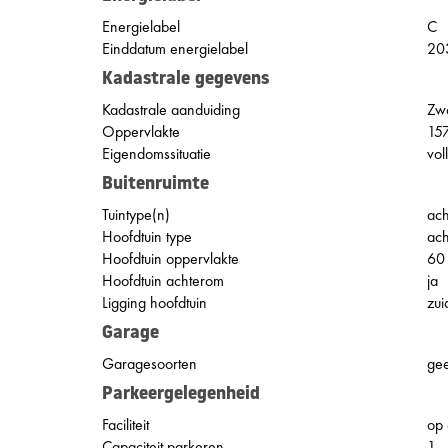
Energielabel
C
Einddatum energielabel
20
Kadastrale gegevens
Kadastrale aanduiding
Zwo
Oppervlakte
15
Eigendomssituatie
vol
Buitenruimte
Tuintype(n)
ach
Hoofdtuin type
ach
Hoofdtuin oppervlakte
60
Hoofdtuin achterom
ja
Ligging hoofdtuin
zui
Garage
Garagesoorten
ge
Parkeergelegenheid
Faciliteit
op 
Capaciteit parkeren
1