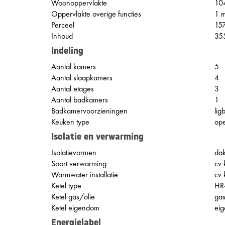
Woonoppervlakte
10
Oppervlakte overige functies
1 
Perceel
15
Inhoud
35
Indeling
Aantal kamers
5
Aantal slaapkamers
4
Aantal etages
3
Aantal badkamers
1
Badkamervoorzieningen
lig
Keuken type
op
Isolatie en verwarming
Isolatievormen
dak
Soort verwarming
cv 
Warmwater installatie
cv 
Ketel type
HR
Ketel gas/olie
ga
Ketel eigendom
ei
Energielabel