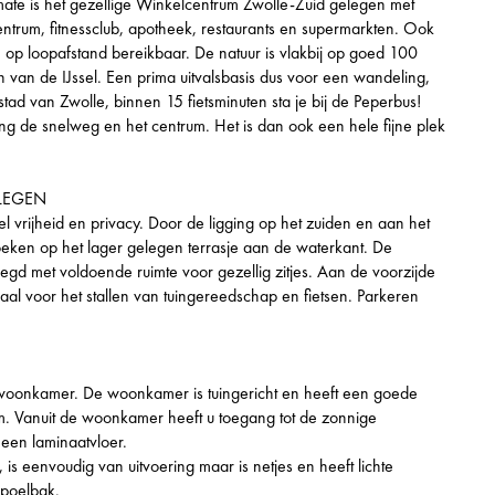
ate is het gezellige Winkelcentrum Zwolle-Zuid gelegen met
entrum, fitnessclub, apotheek, restaurants en supermarkten. Ook
op loopafstand bereikbaar. De natuur is vlakbij op goed 100
van de IJssel. Een prima uitvalsbasis dus voor een wandeling,
stad van Zwolle, binnen 15 fietsminuten sta je bij de Peperbus!
g de snelweg en het centrum. Het is dan ook een hele fijne plek
ELEGEN
l vrijheid en privacy. Door de ligging op het zuiden en aan het
oeken op het lager gelegen terrasje aan de waterkant. De
legd met voldoende ruimte voor gezellig zitjes. Aan de voorzijde
aal voor het stallen van tuingereedschap en fietsen. Parkeren
e woonkamer. De woonkamer is tuingericht en heeft een goede
aam. Vanuit de woonkamer heeft u toegang tot de zonnige
een laminaatvloer.
s eenvoudig van uitvoering maar is netjes en heeft lichte
spoelbak.