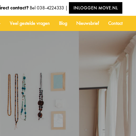
irect contact?
Bel
038-4224333
|
INLOGGEN MOVE.NL
Veel gestelde vragen
Blog
Nieuwsbrief
Contact