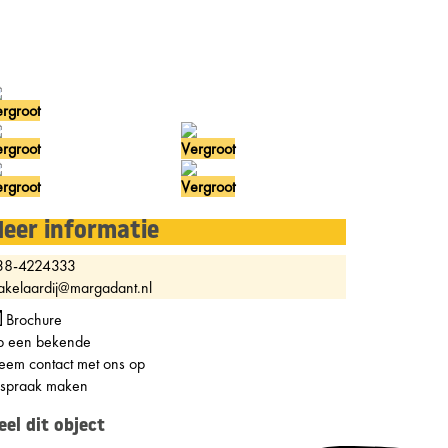
rgroot
rgroot
Vergroot
rgroot
Vergroot
eer informatie
38-4224333
kelaardij@margadant.nl
Brochure
p een bekende
em contact met ons op
fspraak maken
eel dit object