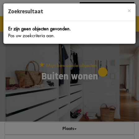
Bel
038-4224333
|
INLOGGEN MOVE.NL
×
Zoekresultaat
Nav
Er zijn geen objecten gevonden.
Pas uw zoekcriteria aan.
Mijn bewaarde objecten
Buiten wonen
Plaats