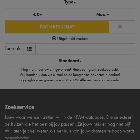
Type
€ 0
Max.
TOON RESULTAAT
Uitgebreid zoeken
Toon als:
Standaard
Nog niets naar uw zin gevonden?
Plaats een gratis zoekopdracht
.
Wij houden u dan via e-mail op de hoogte van ons actuele aanbod.
Copyrights
www.goesenroos.nl
© 2025. Alle rechten voorbehouden.
Zoekservice
Jouw woonwensen zetten wij in de NVM-database. Die selecteert
de huizen die het best bij jou passen. Zit jouw huis er nog niet bij?
Wij laten je snel weten als het huis van jouw dromen te koop wordt
aangeboden.