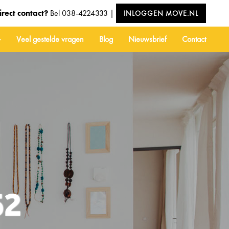
irect contact?
Bel
038-4224333
|
INLOGGEN MOVE.NL
Veel gestelde vragen
Blog
Nieuwsbrief
Contact
52