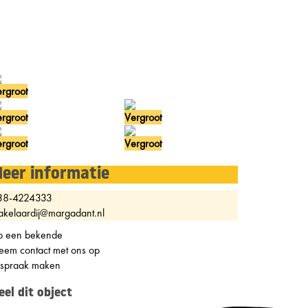
rgroot
rgroot
Vergroot
rgroot
Vergroot
eer informatie
38-4224333
kelaardij@margadant.nl
p een bekende
em contact met ons op
fspraak maken
eel dit object