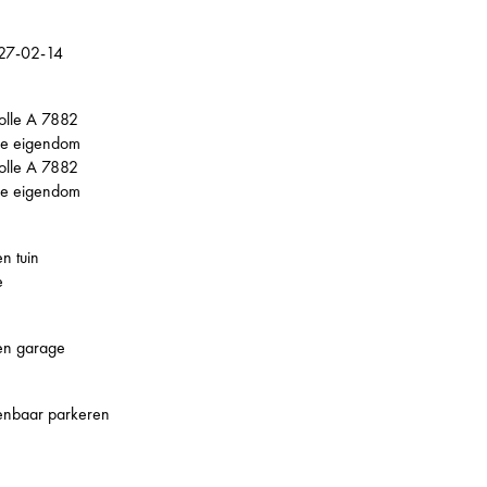
27-02-14
olle A 7882
le eigendom
olle A 7882
le eigendom
n tuin
e
en garage
enbaar parkeren