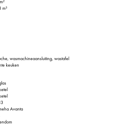
 m²
8 m³
che, wasmachineaansluiting, wastafel
hte keuken
glas
ketel
ketel
13
meha Avanta
s
gendom