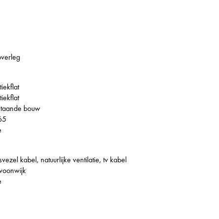
overleg
tiekflat
tiekflat
staande bouw
65
e
svezel kabel, natuurlijke ventilatie, tv kabel
woonwijk
e