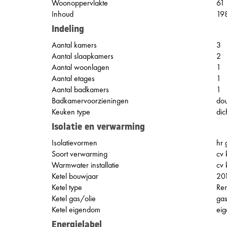
Woonoppervlakte
61
Inhoud
19
Indeling
Aantal kamers
3
Aantal slaapkamers
2
Aantal woonlagen
1
Aantal etages
1
Aantal badkamers
1
Badkamervoorzieningen
dou
Keuken type
dic
Isolatie en verwarming
Isolatievormen
hr 
Soort verwarming
cv 
Warmwater installatie
cv 
Ketel bouwjaar
20
Ketel type
Re
Ketel gas/olie
ga
Ketel eigendom
ei
Energielabel