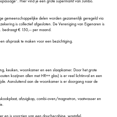
spassage”. Hier vind je een grote supermarkt van Jumbo.
ge gemeenschappelijke delen worden gezamenlijk geregeld via
ekering is collectief afgesloten. De Vereniging van Eigenaren is
E. bedraagt € 150,-- per maand.
n afspraak te maken voor een bezichtiging.
elling, keuken, woonkamer en een slaapkamer. Door het grote
uten kozijnen allen met HR++ glas) is er veel lichtinval en een
zijde. Aansluitend aan de woonkamer is er doorgang naar de
skookplaat, afzuigkap, combi-oven/magnetron, vaatwasser en
de.
er en is voorzien van een douchecabine, wastafel,