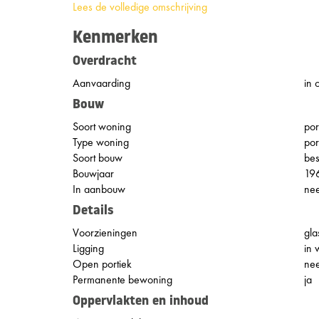
Lees de volledige omschrijving
Kenmerken
Overdracht
Aanvaarding
in 
Bouw
Soort woning
por
Type woning
por
Soort bouw
be
Bouwjaar
19
In aanbouw
ne
Details
Voorzieningen
gla
Ligging
in 
Open portiek
ne
Permanente bewoning
ja
Oppervlakten en inhoud