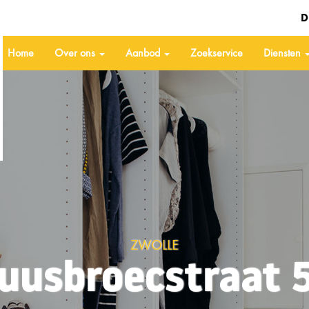
D
Home
Over ons
Aanbod
Zoekservice
Diensten
ZWOLLE
uusbroecstraat 