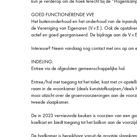
kun je verderop om de hoek terecht bij de “Hogenkamp
GOED FUNCTIONERENDE VVE
Het buitenonderhoud en het onderhoud van de inpandi
de Vereniging van Eigenaren (V.v.E.). Ook de opstalverz
actief en goed georganiseerd. De bijdrage aan de V.v.
Interesse? Neem vandaag nog contact met ons op om ee
INDELING:
Entree via de afgesloten gemeenschappelijke hal.
Entree/hal met toegang tot het toilet, kast met cv-opst
raam in de woonkamer (deels kunststofkozijnen/deels ho
mooi uitzicht over de groenvoorzieningen aan de voor
tweede slaapkamer.
De in 2023 vernieuwde keuken is voorzien van een ga
koelkast en biedt toegang tot het balkon aan de voorzij
De badkamer is bereikbaar vanuit de grootste slaapkam