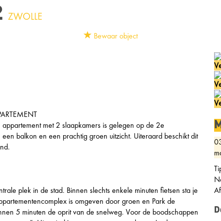
2
ZWOLLE
Bewaar object
Ve
Ve
Ve
PPARTEMENT
M
oerde appartement met 2 slaapkamers is gelegen op de 2e
 een balkon en een prachtig groen uitzicht. Uiteraard beschikt dit
0
nd.
ma
Ti
Ne
rale plek in de stad. Binnen slechts enkele minuten fietsen sta je
A
 appartementencomplex is omgeven door groen en Park de
D
innen 5 minuten de oprit van de snelweg. Voor de boodschappen