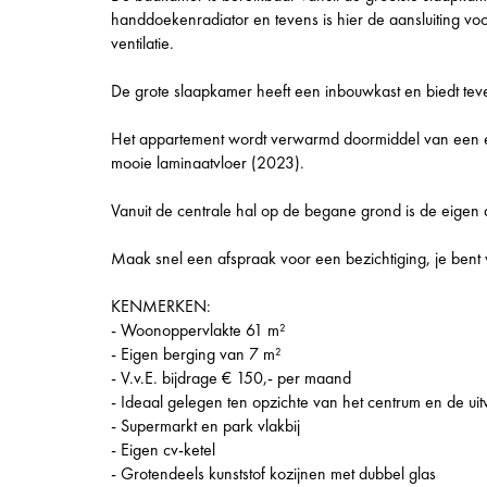
handdoekenradiator en tevens is hier de aansluiting v
ventilatie.
De grote slaapkamer heeft een inbouwkast en biedt teve
Het appartement wordt verwarmd doormiddel van een ei
mooie laminaatvloer (2023).
Vanuit de centrale hal op de begane grond is de eigen a
Maak snel een afspraak voor een bezichtiging, je bent
KENMERKEN:
- Woonoppervlakte 61 m²
- Eigen berging van 7 m²
- V.v.E. bijdrage € 150,- per maand
- Ideaal gelegen ten opzichte van het centrum en de ui
- Supermarkt en park vlakbij
- Eigen cv-ketel
- Grotendeels kunststof kozijnen met dubbel glas