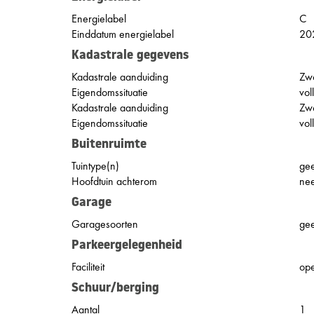
Energielabel
C
Einddatum energielabel
20
Kadastrale gegevens
Kadastrale aanduiding
Zw
Eigendomssituatie
vol
Kadastrale aanduiding
Zw
Eigendomssituatie
vol
Buitenruimte
Tuintype(n)
gee
Hoofdtuin achterom
ne
Garage
Garagesoorten
ge
Parkeergelegenheid
Faciliteit
op
Schuur/berging
Aantal
1