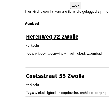
Hier vindt u een lijst van alle items die getagged zijn 
Aanbod
Herenweg 72 Zwolle
verkocht
Tags:
privacy
,
woonwijk
,
winkel
,
ligbad
,
zwembad
Coetsstraat 55 Zwolle
verkocht
Tags:
winkel
,
ligbad
,
inloopdouche
,
architect
,
berging