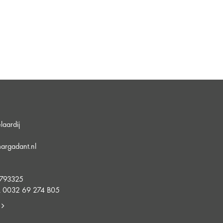
aardij
argadant.nl
5
4793325
 0032 69 274 B05