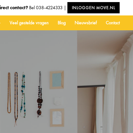
irect contact?
Bel
038-4224333
|
INLOGGEN MOVE.NL
Veel gestelde vragen
Blog
Nieuwsbrief
Contact