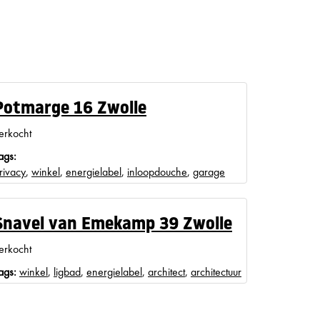
Potmarge 16 Zwolle
erkocht
ags:
rivacy
,
winkel
,
energielabel
,
inloopdouche
,
garage
Snavel van Emekamp 39 Zwolle
erkocht
ags:
winkel
,
ligbad
,
energielabel
,
architect
,
architectuur