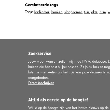
Gerelateerde tags
Tags:
badkamer
,
keuken
,
slaapkamer
,
tuin
,
akte
,
ruim
,
w
Zoekservice
Jouw woonwensen zetten wij in de NVM-database. Di
huizen die het best bij jou passen. Zit jouw huis er nog
laten je snel weten als het huis van jouw dromen te k
aangeboden.
Direct inschrijven
.
Altijd als eerste op de hoogte!
Wil je op de hoogte zijn van het laatste nieuws op d