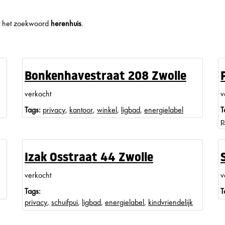
met het zoekwoord
herenhuis
.
Bonkenhavestraat 208 Zwolle
verkocht
v
Tags:
privacy
,
kantoor
,
winkel
,
ligbad
,
energielabel
T
p
Izak Osstraat 44 Zwolle
verkocht
v
Tags:
T
privacy
,
schuifpui
,
ligbad
,
energielabel
,
kindvriendelijk