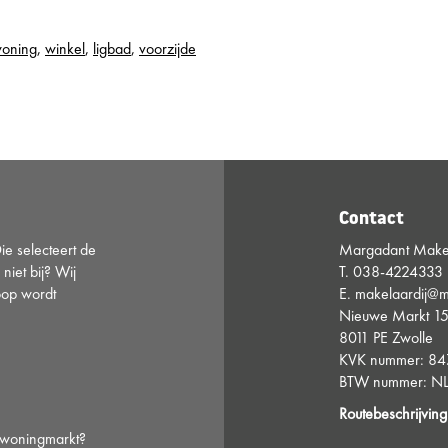
oning
,
winkel
,
ligbad
,
voorzijde
Contact
e selecteert de
Margadant Makel
 niet bij? Wij
T.
038-4224333
oop wordt
E.
makelaardij@m
Nieuwe Markt 1
8011 PE Zwolle
KVK nummer: 8
BTW nummer: NL
Routebeschrijving
e woningmarkt?