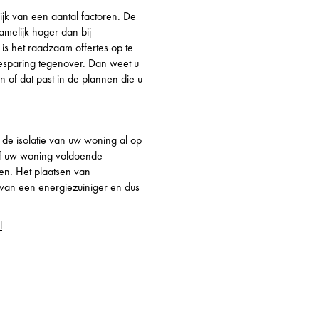
ijk van een aantal factoren. De
namelijk hoger dan bij
s het raadzaam offertes op te
esparing tegenover. Dan weet u
en of dat past in de plannen die u
de isolatie van uw woning al op
Of uw woning voldoende
ren. Het plaatsen van
 van een energiezuiniger en dus
l