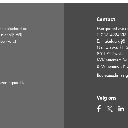
Contact
e selecteert de
Margadant Makel
 niet bij? Wij
T.
038-4224333
oop wordt
E.
makelaardij@m
Nieuwe Markt 1
8011 PE Zwolle
KVK nummer: 8
BTW nummer: NL
Routebeschrijving
e woningmarkt?
Volg ons