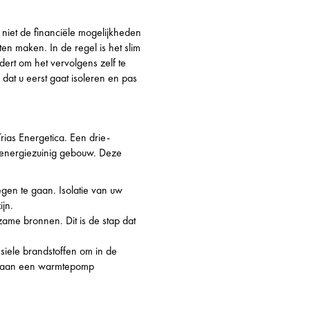
r niet de financiële mogelijkheden
en maken. In de regel is het slim
ert om het vervolgens zelf te
dat u eerst gaat isoleren en pas
ias Energetica. Een drie-
 energiezuinig gebouw. Deze
egen te gaan. Isolatie van uw
jn.
ame bronnen. Dit is de stap dat
ssiele brandstoffen om in de
n aan een warmtepomp