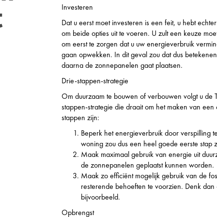
Investeren
t
Dat u eerst moet investeren is een feit, u hebt echte
om beide opties uit te voeren. U zult een keuze moet
om eerst te zorgen dat u uw energieverbruik vermind
gaan opwekken. In dit geval zou dat dus betekenen 
daarna de zonnepanelen gaat plaatsen.
Drie-stappen-strategie
Om duurzaam te bouwen of verbouwen volgt u de Tr
stappen-strategie die draait om het maken van een
stappen zijn:
Beperk het energieverbruik door verspilling t
woning zou dus een heel goede eerste stap zi
Maak maximaal gebruik van energie uit duurz
de zonnepanelen geplaatst kunnen worden.
Maak zo efficiënt mogelijk gebruik van de fo
resterende behoeften te voorzien. Denk da
bijvoorbeeld.
Opbrengst