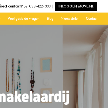
irect contact?
Bel
038-4224333
|
INLOGGEN MOVE.NL
Veel gestelde vragen
Blog
Nieuwsbrief
Contact
makelaardij