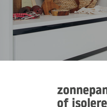
zonnepan
of isoler