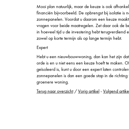
Mooi plan natuurlijk, maar de keuze is ook afhankel
financiën bijvoorbeeld. De opbrengst bij isolatie is 
zonnepanelen. Voordat u daarom een keuze maakt i
vragen voor beide maatregelen. Zet daar ook de b
in hoeveel tijd u de investering hebt terugverdiend 
zowel op korte termijn als op lange termijn hebt.
Expert
Hebt u een nieuwbouwwoning, dan kan het zijn dat 
orde is en u niet eens een keuze hoeft te maken. 
geïsoleerd is, kunt u door een expert laten controle
zonnepanelen is dan een goede stap in de richting
groenere woning.
Terug naar overzicht
/
Vorig artikel
-
Volgend artike