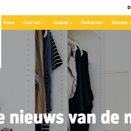
D
Home
Over ons
Aanbod
Zoekservice
Diensten
e nieuws van de 