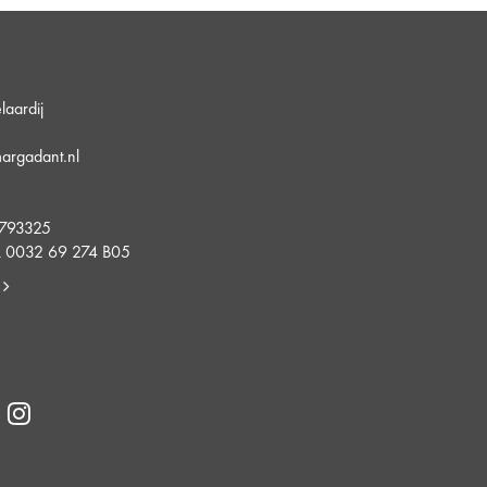
aardij
argadant.nl
5
4793325
 0032 69 274 B05