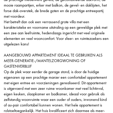
mooie raampartijen, erker met balkon, de gevel- en daklijsten, het
forse dak-overstek, de brede goten en de prachtige entreepartij
met voordeur.
Het betreft dan ook een verrassend grote villa met een
karakteristieke en voorname uitstraling op een geweldige plek met
een zee aan leefruimte, hedendaags ingericht met veel originele
elementen en veel wooncomfort. Voor sfeer- en ruimtezoekers een
uitgelezen kans!
AANGEBOUWD APPARTEMENT IDEAAL TE GEBRUIKEN ALS
MEER-GENERATIE-/MANTELZORGWONING OF
GASTENVERBLIJF
Op de plek waar eerder de garage stond, is door de huidige
eigenaren op een prachtige manier een comfortabel appartement
met eigen entree en voorzieningen gerealiseerd. Dit appartement
is uitgevoerd met een zeer ruime woonkamer met veel lichtinval,
eigen keuken, slaapkamer en badkamer, ideaal voor gebruik als
zelfstandig woonruimte waar een ouder of ouders, inwonend kind
of au-pair comfortabel kunnen wonen. Het hele appartement is
rolstoeltoegankelijk. Het huis kwalificeert zich daarmee als meer-