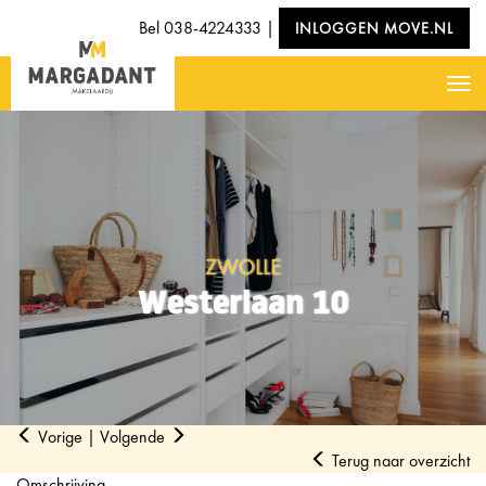
Bel
038-4224333
|
INLOGGEN MOVE.NL
Nav
ZWOLLE
Westerlaan 10
Vorige
|
Volgende
Terug naar overzicht
Omschrijving