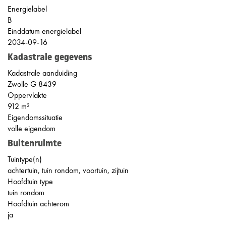
Energielabel
B
Einddatum energielabel
2034-09-16
Kadastrale gegevens
Kadastrale aanduiding
Zwolle G 8439
Oppervlakte
912 m²
Eigendomssituatie
volle eigendom
Buitenruimte
Tuintype(n)
achtertuin, tuin rondom, voortuin, zijtuin
Hoofdtuin type
tuin rondom
Hoofdtuin achterom
ja