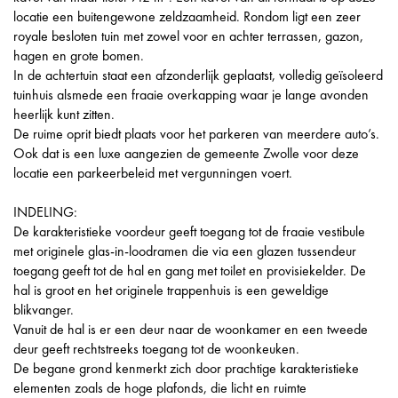
locatie een buitengewone zeldzaamheid. Rondom ligt een zeer
royale besloten tuin met zowel voor en achter terrassen, gazon,
hagen en grote bomen.
In de achtertuin staat een afzonderlijk geplaatst, volledig geïsoleerd
tuinhuis alsmede een fraaie overkapping waar je lange avonden
heerlijk kunt zitten.
De ruime oprit biedt plaats voor het parkeren van meerdere auto’s.
Ook dat is een luxe aangezien de gemeente Zwolle voor deze
locatie een parkeerbeleid met vergunningen voert.
INDELING:
De karakteristieke voordeur geeft toegang tot de fraaie vestibule
met originele glas-in-loodramen die via een glazen tussendeur
toegang geeft tot de hal en gang met toilet en provisiekelder. De
hal is groot en het originele trappenhuis is een geweldige
blikvanger.
Vanuit de hal is er een deur naar de woonkamer en een tweede
deur geeft rechtstreeks toegang tot de woonkeuken.
De begane grond kenmerkt zich door prachtige karakteristieke
elementen zoals de hoge plafonds, die licht en ruimte