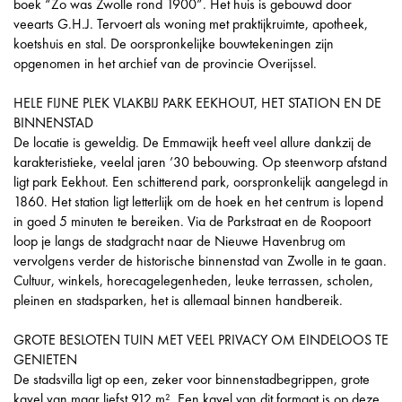
boek “Zo was Zwolle rond 1900”. Het huis is gebouwd door
veearts G.H.J. Tervoert als woning met praktijkruimte, apotheek,
koetshuis en stal. De oorspronkelijke bouwtekeningen zijn
opgenomen in het archief van de provincie Overijssel.
HELE FIJNE PLEK VLAKBIJ PARK EEKHOUT, HET STATION EN DE
BINNENSTAD
De locatie is geweldig. De Emmawijk heeft veel allure dankzij de
karakteristieke, veelal jaren ’30 bebouwing. Op steenworp afstand
ligt park Eekhout. Een schitterend park, oorspronkelijk aangelegd in
1860. Het station ligt letterlijk om de hoek en het centrum is lopend
in goed 5 minuten te bereiken. Via de Parkstraat en de Roopoort
loop je langs de stadgracht naar de Nieuwe Havenbrug om
vervolgens verder de historische binnenstad van Zwolle in te gaan.
Cultuur, winkels, horecagelegenheden, leuke terrassen, scholen,
pleinen en stadsparken, het is allemaal binnen handbereik.
GROTE BESLOTEN TUIN MET VEEL PRIVACY OM EINDELOOS TE
GENIETEN
De stadsvilla ligt op een, zeker voor binnenstadbegrippen, grote
kavel van maar liefst 912 m². Een kavel van dit formaat is op deze