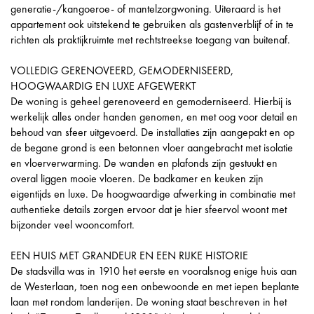
generatie-/kangoeroe- of mantelzorgwoning. Uiteraard is het
appartement ook uitstekend te gebruiken als gastenverblijf of in te
richten als praktijkruimte met rechtstreekse toegang van buitenaf.
VOLLEDIG GERENOVEERD, GEMODERNISEERD,
HOOGWAARDIG EN LUXE AFGEWERKT
De woning is geheel gerenoveerd en gemoderniseerd. Hierbij is
werkelijk alles onder handen genomen, en met oog voor detail en
behoud van sfeer uitgevoerd. De installaties zijn aangepakt en op
de begane grond is een betonnen vloer aangebracht met isolatie
en vloerverwarming. De wanden en plafonds zijn gestuukt en
overal liggen mooie vloeren. De badkamer en keuken zijn
eigentijds en luxe. De hoogwaardige afwerking in combinatie met
authentieke details zorgen ervoor dat je hier sfeervol woont met
bijzonder veel wooncomfort.
EEN HUIS MET GRANDEUR EN EEN RIJKE HISTORIE
De stadsvilla was in 1910 het eerste en vooralsnog enige huis aan
de Westerlaan, toen nog een onbewoonde en met iepen beplante
laan met rondom landerijen. De woning staat beschreven in het