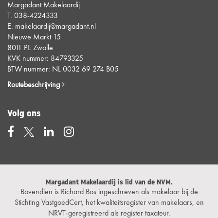
Margadant Makelaardij
T.
038-4224333
E.
makelaardij@margadant.nl
Nieuwe Markt 15
8011 PE Zwolle
KVK nummer: 84793325
BTW nummer: NL 0032 69 274 B05
Routebeschrijving
Volg ons
Margadant Makelaardij is lid van de NVM.
Bovendien is Richard Bos ingeschreven als makelaar bij de
Stichting VastgoedCert, het kwaliteitsregister van makelaars, en
NRVT-geregistreerd als register taxateur.