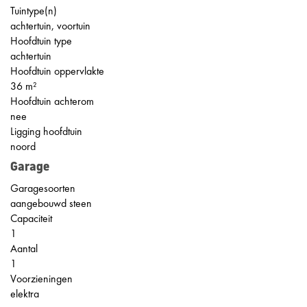
Tuintype(n)
achtertuin, voortuin
Hoofdtuin type
achtertuin
Hoofdtuin oppervlakte
36 m²
Hoofdtuin achterom
nee
Ligging hoofdtuin
noord
Garage
Garagesoorten
aangebouwd steen
Capaciteit
1
Aantal
1
Voorzieningen
elektra