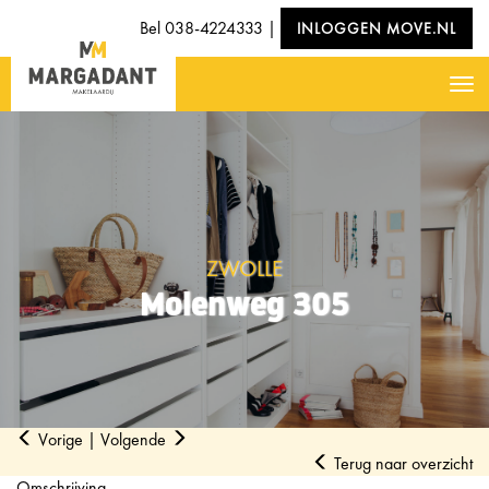
Bel
038-4224333
|
INLOGGEN MOVE.NL
Nav
ZWOLLE
Molenweg 305
Vorige
|
Volgende
Terug naar overzicht
Omschrijving