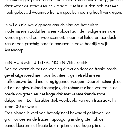
daar waar de straat een knik maakt. Het huis is dan ook met een
hoek gebouwd waarmee het z’n speelse indeling heeft verkregen.
Je wil als nieuwe eigenaar aan de slag om het huis te
moderniseren zodat het weer voldoet aan de huidige eisen die
worden gesteld aan wooncomfort, maar met liefde en aandacht
kan er een prachtig pareltje ontstaan in deze heerlijke wijk
Assendorp.
EEN HUIS MET UITSTRALING EN VEEL SFEER
Aan de voorzijde valt de woning direct op door de fraaie brede
gevel uitgevoerd met rode baksteen, gemetseld in een
halfsteensverband met terugliggende voegen. Daarbij natuurlijk de
erker, de glas-in-lood raampjes, de robuuste eiken voordeur, de
brede dakgoten en het hoge dak met kenmerkende rode
dakpannen. Een karakteristiek voorbeeld van een fraai zakelijk
jaren ’30 ontwerp.
Ook binnen is veel van het origineel bewaard gebleven, de
granitovloer en de fraaie trapopgang in de grote hal, de
paneeldeuren met fraaie kozijnlijsten en de hoge plinten.