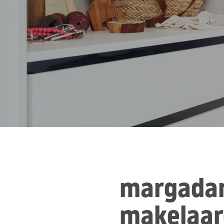
margada
makelaar