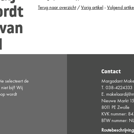
Terug naar overzicht
/
Vorig artikel
-
Volgend artike
ordt
 van
d
Contact
e selecteert de
Margadant Makel
 niet bij? Wij
T.
038-4224333
oop wordt
E.
makelaardij@m
Nieuwe Markt 1
8011 PE Zwolle
KVK nummer: 8
BTW nummer: NL
Routebeschrijving