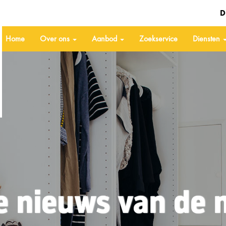
D
Home
Over ons
Aanbod
Zoekservice
Diensten
e nieuws van de 