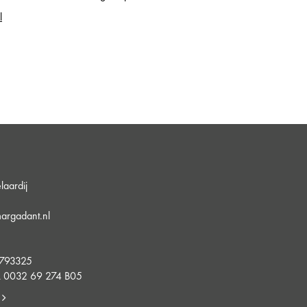
l
aardij
argadant.nl
5
4793325
 0032 69 274 B05