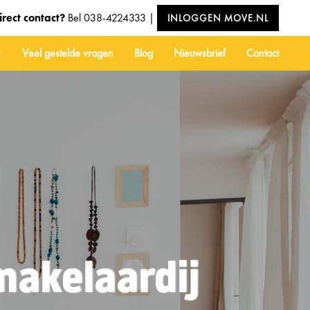
irect contact?
Bel
038-4224333
|
INLOGGEN MOVE.NL
Veel gestelde vragen
Blog
Nieuwsbrief
Contact
makelaardij