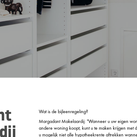
Wat is de bijleenregeling?
nt
Margadant Makelaardij: "Wanneer u uw eigen won
andere woning koopt, kunt u te maken krijgen met 
dij
u mogelijk niet alle hypotheekrente aftrekken wan