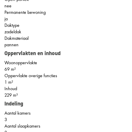
nee
Permanente bewoning
ja
Daktype
zadeldak
Dakmateriaal
pannen
Oppervlakten en inhoud
Woonoppervlakte
69 m²
Oppervlakte overige functies
1 m²
Inhoud
229 m³
Indeling
Aantal kamers
3
Aantal slaapkamers