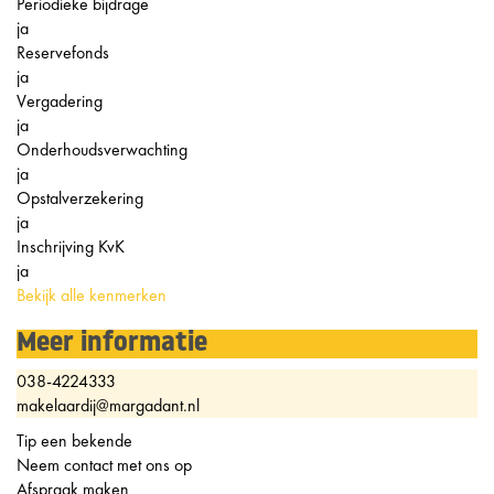
Periodieke bijdrage
ja
Reservefonds
ja
Vergadering
ja
Onderhoudsverwachting
ja
Opstalverzekering
ja
Inschrijving KvK
ja
Bekijk alle kenmerken
Meer informatie
038-4224333
makelaardij@margadant.nl
Tip een bekende
Neem contact met ons op
Afspraak maken