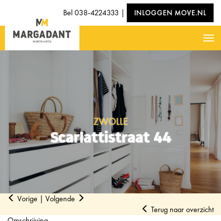
Bel
038-4224333
|
INLOGGEN MOVE.NL
Nav
ZWOLLE
Scarlattistraat 44
Vorige
|
Volgende
Terug naar overzicht
Omschrijving