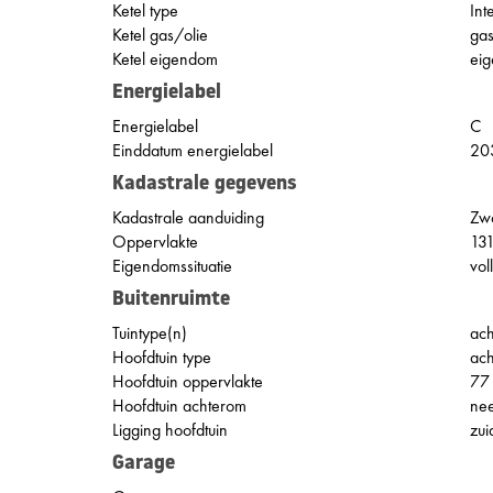
Ketel type
Int
Ketel gas/olie
ga
Ketel eigendom
ei
Energielabel
Energielabel
C
Einddatum energielabel
20
Kadastrale gegevens
Kadastrale aanduiding
Zwo
Oppervlakte
13
Eigendomssituatie
vol
Buitenruimte
Tuintype(n)
ach
Hoofdtuin type
ach
Hoofdtuin oppervlakte
77
Hoofdtuin achterom
ne
Ligging hoofdtuin
zui
Garage