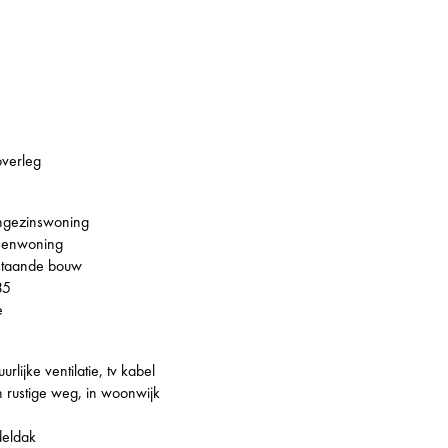
overleg
ngezinswoning
senwoning
staande bouw
35
e
uurlijke ventilatie, tv kabel
 rustige weg, in woonwijk
deldak