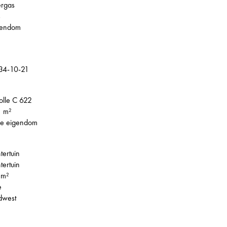
ergas
s
gendom
34-10-21
lle C 622
1 m²
le eigendom
tertuin
tertuin
 m²
e
dwest