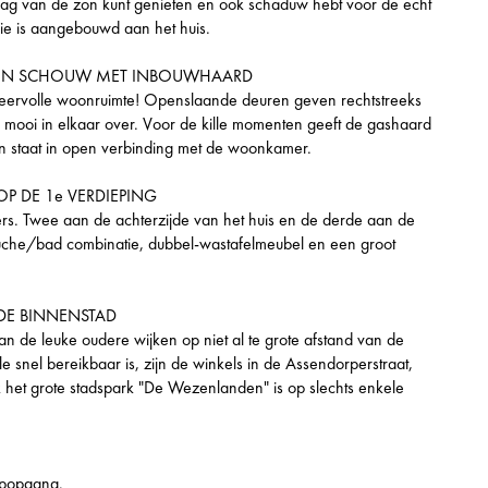
le dag van de zon kunt genieten en ook schaduw hebt voor de echt
ie is aangebouwd aan het huis.
EN SCHOUW MET INBOUWHAARD
 sfeervolle woonruimte! Openslaande deuren geven rechtstreeks
l mooi in elkaar over. Voor de kille momenten geeft de gashaard
 staat in open verbinding met de woonkamer.
P DE 1e VERDIEPING
ers. Twee aan de achterzijde van het huis en de derde aan de
ouche/bad combinatie, dubbel-wastafelmeubel en een groot
 DE BINNENSTAD
an de leuke oudere wijken op niet al te grote afstand van de
 snel bereikbaar is, zijn de winkels in de Assendorperstraat,
k het grote stadspark "De Wezenlanden" is op slechts enkele
rapopgang.