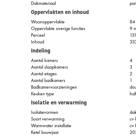
Dakmateriaal
pa
Oppervlakten en inhoud
Woonoppervlakte
84
Oppervlakte overige functies
9 
Perceel
13
Inhoud
33
Indeling
Aantal kamers
4
Aantal slaapkamers
3
Aantal etages
2
Aantal badkamers
1
Badkamervoorzieningen
dou
Keuken type
hal
Isolatie en verwarming
Isolatievormen
dak
Soort verwarming
cv 
Warmwater installatie
cv 
Ketel bouwjaar
20