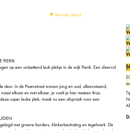
Bewaar object
Ve
Ve
Ve
 PIERIK
M
egen op een ontzettend leuk plekje in de wijk Pierik. Een sfeervol
0
ma
e deur. In de Pioenstraat wonen jong en oud, alleenstaand,
ast elkaar en met elkaar, je voelt je hier meteen thuis.
Ti
 deze super leuke plek, maak nu een afspraak voor een
Ne
A
D
ZUIDEN
angelegd met groene borders, klinkerbestrating en tegelwerk. De