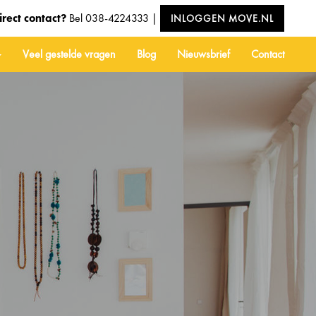
irect contact?
Bel
038-4224333
|
INLOGGEN MOVE.NL
Veel gestelde vragen
Blog
Nieuwsbrief
Contact