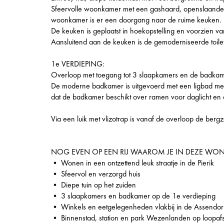
Sfeervolle woonkamer met een gashaard, openslaande t
woonkamer is er een doorgang naar de ruime keuken.
De keuken is geplaatst in hoekopstelling en voorzien v
Aansluitend aan de keuken is de gemoderniseerde toilet
1e VERDIEPING:
Overloop met toegang tot 3 slaapkamers en de badkam
De moderne badkamer is uitgevoerd met een ligbad met 
dat de badkamer beschikt over ramen voor daglicht en d
Via een luik met vlizotrap is vanaf de overloop de bergz
NOG EVEN OP EEN RIJ WAAROM JE IN DEZE WO
• Wonen in een ontzettend leuk straatje in de Pierik
• Sfeervol en verzorgd huis
• Diepe tuin op het zuiden
• 3 slaapkamers en badkamer op de 1e verdieping
• Winkels en eetgelegenheden vlakbij in de Assendorp
• Binnenstad, station en park Wezenlanden op loopaf