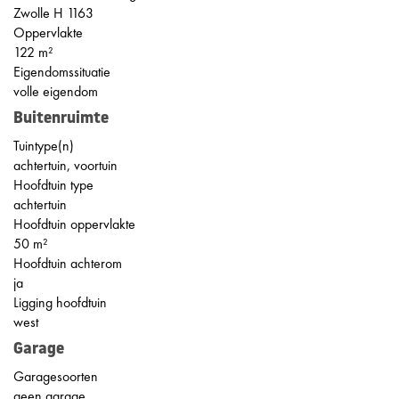
Zwolle H 1163
Oppervlakte
122 m²
Eigendomssituatie
volle eigendom
Buitenruimte
Tuintype(n)
achtertuin, voortuin
Hoofdtuin type
achtertuin
Hoofdtuin oppervlakte
50 m²
Hoofdtuin achterom
ja
Ligging hoofdtuin
west
Garage
Garagesoorten
geen garage