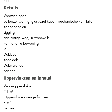
nee
Details
Voorzieningen
buitenzonwering, glasvezel kabel, mechanische ventilatie,
zonnepanelen
Ligging
aan rustige weg, in woonwijk
Permanente bewoning
ja
Daktype
zadeldak
Dakmateriaal
pannen
Oppervlakten en inhoud
Woonoppervlakte
111 m²
Oppervlakte overige functies
4 m²
Perceel