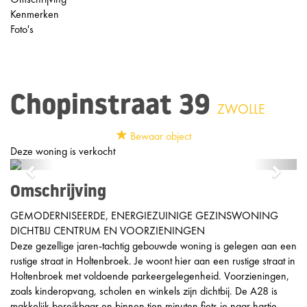
Kenmerken
Foto's
Chopinstraat 39
ZWOLLE
Bewaar object
Deze woning is verkocht
Previous
Next
Omschrijving
GEMODERNISEERDE, ENERGIEZUINIGE GEZINSWONING
DICHTBIJ CENTRUM EN VOORZIENINGEN
Deze gezellige jaren-tachtig gebouwde woning is gelegen aan een
rustige straat in Holtenbroek. Je woont hier aan een rustige straat in
Holtenbroek met voldoende parkeergelegenheid. Voorzieningen,
zoals kinderopvang, scholen en winkels zijn dichtbij. De A28 is
makkelijk bereikbaar en binnen tien minuten fiets je naar hartje