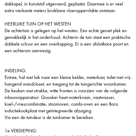
dakkapel, in kunststof uitgevoerd, geplaatst. Daarmee is er veel
extra vierkante meters bruikbare vloeroppervlakte ontstaan.
HEERLIJKE TUIN OP HET WESTEN
De achtertuin is gelegen op het westen. Een echte geniet plek en
gemakkelijk in het onderhoud. Achterin de tuin staat een praktische
dubbele schuur en een overkapping. Er is een afsluitbare poort en
een achterom aanwezig.
INDELING:
Entree, hal met luik naar een kleine kelder, meterkast, toilet met vrij-
hangend wandcloset, en toegang tot de tuingerichte woonkamer.
De keuken met strakke, witte fronten is voorzien van de volgende
inbouwapparatuur: Quooker heet-waterkraan, vaatwasser,
koel-/vriescombinatie, stoomoven, combi-oven en een Bora
inductiekookplaat met geïntegreerde afzuiging.
Via een de tuindeur is de tuinkamer te bereiken.
1e VERDIEPING: