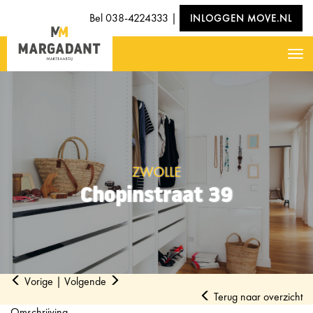
Bel
038-4224333
|
INLOGGEN MOVE.NL
Nav
ZWOLLE
Chopinstraat 39
Vorige
|
Volgende
Terug naar overzicht
Omschrijving