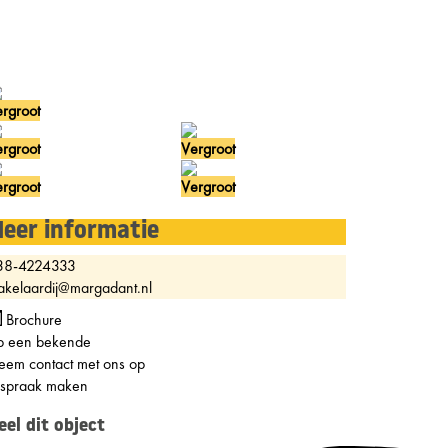
rgroot
rgroot
Vergroot
rgroot
Vergroot
eer informatie
38-4224333
kelaardij@margadant.nl
Brochure
p een bekende
em contact met ons op
fspraak maken
eel dit object