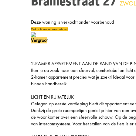
Braillestraat 27
ZWOL
Deze woning is verkocht onder voorbehoud
Verkocht onder voorbehoud
Vergroot
2-KAMER APPARTEMENT AAN DE RAND VAN DE BI
Ben je op zoek naar een sfeervol, comfortabel en licht
2-kamer appartement precies wat je zoekt! Ideaal voor 
binnen handbereik.
LICHT EN RUIMTELIJK
Gelegen op eerste verdieping biedt dit appartement e
Dankzij de grote raampartijen geniet je hier van een ove
de woonkamer over een sfeervolle schouw. Op de bega
van intercomsysteem. Voor het stallen van de fiets is e