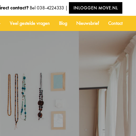
irect contact?
Bel
038-4224333
|
INLOGGEN MOVE.NL
Veel gestelde vragen
Blog
Nieuwsbrief
Contact