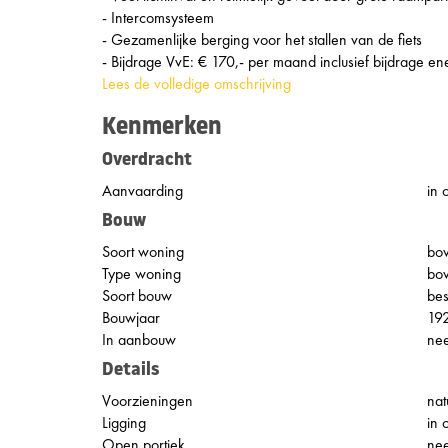
- Intercomsysteem
- Gezamenlijke berging voor het stallen van de fiets
- Bijdrage VvE: € 170,- per maand inclusief bijdrage e
Lees de volledige omschrijving
Kenmerken
Overdracht
Aanvaarding
in 
Bouw
Soort woning
bo
Type woning
bo
Soort bouw
be
Bouwjaar
19
In aanbouw
ne
Details
Voorzieningen
nat
Ligging
in 
Open portiek
ne