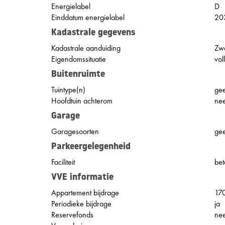
Energielabel
D
Einddatum energielabel
20
Kadastrale gegevens
Kadastrale aanduiding
Zw
Eigendomssituatie
vol
Buitenruimte
Tuintype(n)
gee
Hoofdtuin achterom
ne
Garage
Garagesoorten
ge
Parkeergelegenheid
Faciliteit
bet
VVE informatie
Appartement bijdrage
17
Periodieke bijdrage
ja
Reservefonds
ne