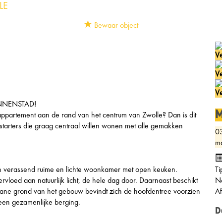
LE
Bewaar object
Ve
Ve
Ve
NNENSTAD!
M
 appartement aan de rand van het centrum van Zwolle? Dan is dit
starters die graag centraal willen wonen met alle gemakken
0
ma
en verassend ruime en lichte woonkamer met open keuken.
Ti
rvloed aan natuurlijk licht, de hele dag door. Daarnaast beschikt
Ne
ne grond van het gebouw bevindt zich de hoofdentree voorzien
A
r een gezamenlijke berging.
D