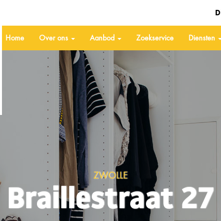
D
Home
Over ons
Aanbod
Zoekservice
Diensten
ZWOLLE
Braillestraat 27