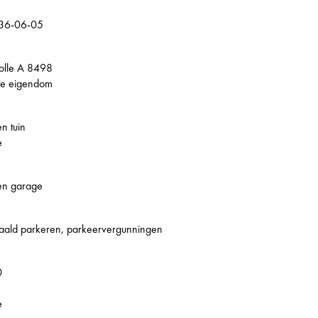
36-06-05
olle A 8498
le eigendom
n tuin
e
en garage
aald parkeren, parkeervergunningen
0
e