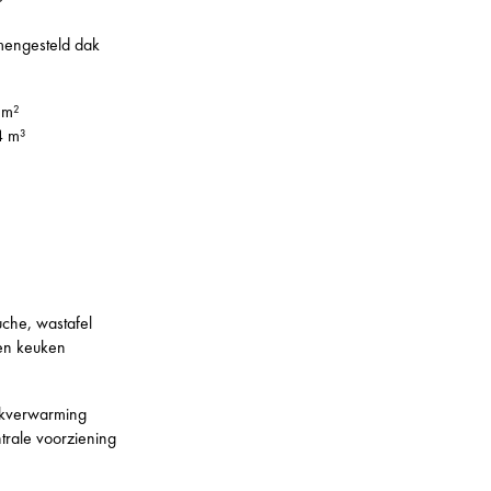
engesteld dak
 m²
4 m³
che, wastafel
en keuken
okverwarming
trale voorziening