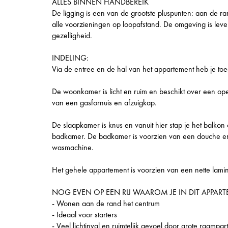
ALLES BINNEN HANDBEREIK
De ligging is een van de grootste pluspunten: aan de 
alle voorzieningen op loopafstand. De omgeving is leve
gezelligheid.
INDELING:
Via de entree en de hal van het appartement heb je to
De woonkamer is licht en ruim en beschikt over een o
van een gasfornuis en afzuigkap.
De slaapkamer is knus en vanuit hier stap je het balko
badkamer. De badkamer is voorzien van een douche en e
wasmachine.
Het gehele appartement is voorzien van een nette lamin
NOG EVEN OP EEN RIJ WAAROM JE IN DIT APPA
- Wonen aan de rand het centrum
- Ideaal voor starters
- Veel lichtinval en ruimtelijk gevoel door grote raampart