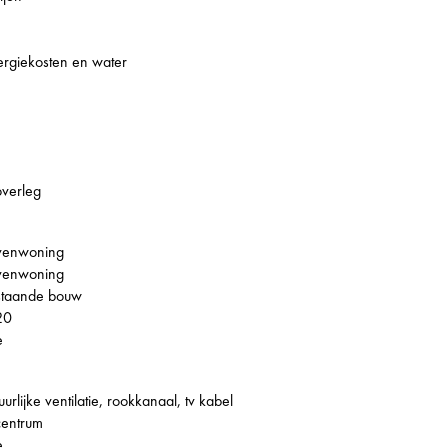
nergiekosten en water
overleg
venwoning
venwoning
staande bouw
20
e
uurlijke ventilatie, rookkanaal, tv kabel
centrum
e