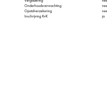
Vergadering
ne
Onderhoudsverwachting
ne
Opstalverzekering
ne
Inschrijving KvK
ja