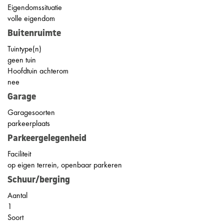
Eigendomssituatie
volle eigendom
Buitenruimte
Tuintype(n)
geen tuin
Hoofdtuin achterom
nee
Garage
Garagesoorten
parkeerplaats
Parkeergelegenheid
Faciliteit
op eigen terrein, openbaar parkeren
Schuur/berging
Aantal
1
Soort