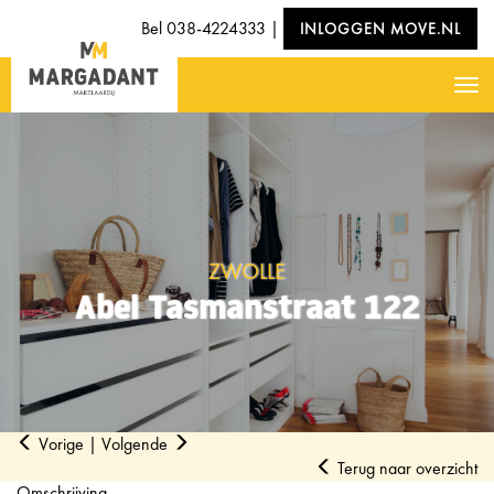
Bel
038-4224333
|
INLOGGEN MOVE.NL
Nav
ZWOLLE
Abel Tasmanstraat 122
Vorige
|
Volgende
Terug naar overzicht
Omschrijving