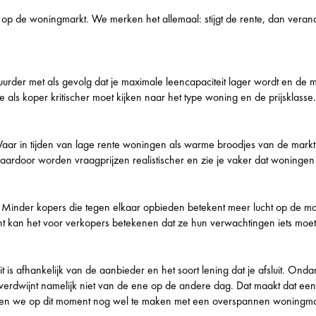
 op de woningmarkt. We merken het allemaal: stijgt de rente, dan veran
uurder met als gevolg dat je maximale leencapaciteit lager wordt en de 
 als koper kritischer moet kijken naar het type woning en de prijsklasse.
Waar in tijden van lage rente woningen als warme broodjes van de markt
ardoor worden vraagprijzen realistischer en zie je vaker dat woningen 
Minder kopers die tegen elkaar opbieden betekent meer lucht op de markt
t kan het voor verkopers betekenen dat ze hun verwachtingen iets moete
 is afhankelijk van de aanbieder en het soort lening dat je afsluit. Ondank
verdwijnt namelijk niet van de ene op de andere dag. Dat maakt dat een 
ben we op dit moment nog wel te maken met een overspannen woningma