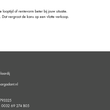
looptijd of rentevorm beter bij jouw situatie.
. Dat vergroot de kans op een vlotte verkoop.
aardij
argadant.nl
5
4793325
 0032 69 274 B05