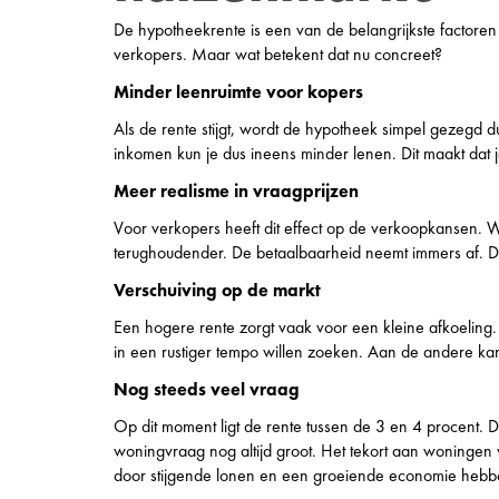
De hypotheekrente is een van de belangrijkste factoren
verkopers. Maar wat betekent dat nu concreet?
Minder leenruimte voor kopers
Als de rente stijgt, wordt de hypotheek simpel gezegd d
inkomen kun je dus ineens minder lenen. Dit maakt dat je
Meer realisme in vraagprijzen
Voor verkopers heeft dit effect op de verkoopkansen. 
terughoudender. De betaalbaarheid neemt immers af. Da
Verschuiving op de markt
Een hogere rente zorgt vaak voor een kleine afkoeling. 
in een rustiger tempo willen zoeken. Aan de andere kan
Nog steeds veel vraag
Op dit moment ligt de rente tussen de 3 en 4 procent. Dit
woningvraag nog altijd groot. Het tekort aan woningen 
door stijgende lonen en een groeiende economie heb