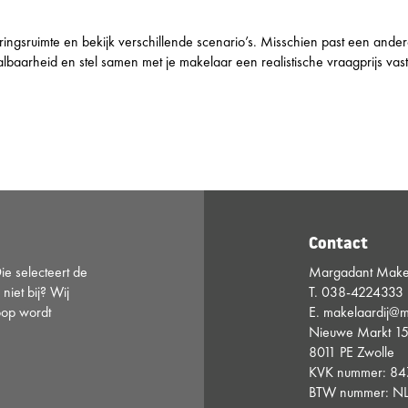
ringsruimte en bekijk verschillende scenario’s. Misschien past een andere 
lbaarheid en stel samen met je makelaar een realistische vraagprijs vast
Contact
e selecteert de
Margadant Makel
 niet bij? Wij
T.
038-4224333
oop wordt
E.
makelaardij@m
Nieuwe Markt 1
8011 PE Zwolle
KVK nummer: 8
BTW nummer: NL