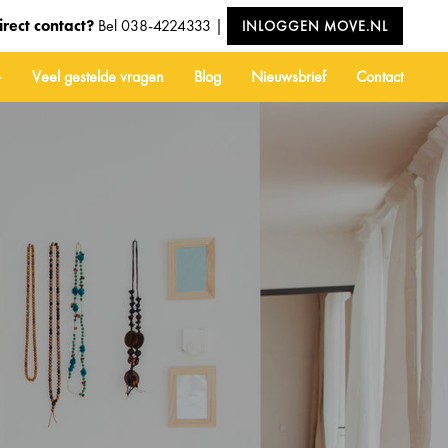
irect contact?
Bel
038-4224333
|
INLOGGEN MOVE.NL
Veel gestelde vragen
Blog
Nieuwsbrief
Contact