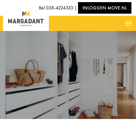
Bel
038-4224333
|
INLOGGEN MOVE.NL
Nav