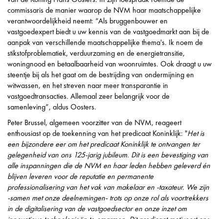
commissaris de manier waarop de NVM haar maatschappelijke
verantwoordelijkheid neemt: “Als bruggenbouwer en
vastgoedexpert biedt u uw kennis van de vastgoedmarkt aan bij de
aanpak van verschillende maatschappelijke thema's. Ik noem de
stikstofproblematiek, verduurzaming en de energietransitie,
woningnood en betaalbaarheid van woonruimtes. Ook draagt u uw
steentje bij als het gaat om de bestrijding van ondermijning en
witwassen, en het streven naar meer transparantie in
vastgoedtransacties. Allemaal zeer belangrijk voor de
samenleving”, aldus Oosters.
Peter Brussel, algemeen voorzitter van de NVM, reageert
enthousiast op de toekenning van het predicaat Koninklijk: "
Het is
een bijzondere eer om het predicaat Koninklijk te ontvangen ter
gelegenheid van ons 125-jarig jubileum. Dit is een bevestiging van
alle inspanningen die de NVM en haar leden hebben geleverd én
blijven leveren voor de reputatie en permanente
professionalisering van het vak van makelaar en -taxateur. We zijn
-samen met onze deelnemingen- trots op onze rol als voortrekkers
in de digitalisering van de vastgoedsector en onze inzet om