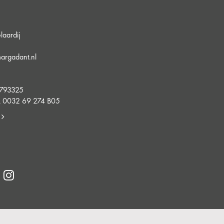
aardij
argadant.nl
5
4793325
 0032 69 274 B05