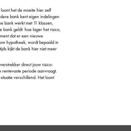
loont het de moeite hier zelf
edere bank kent eigen indelingen
ne bank werkt met 11 klassen,
bank geldt: hoe lager het risico,
oment dat er een nieuwe
ouw hypotheek, wordt bepaald in
ijds kijkt de bank hier niet meer
verstrekker direct jouw risico-
je rentevaste periode aanvraagt.
ituatie verschillend. Het loont