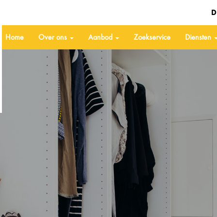
D
Home
Over ons
Aanbod
Zoekservice
Diensten