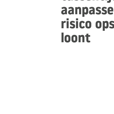
aanpass
risico op
loont