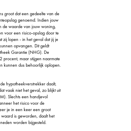
ans groot dat een gedeelte van de
renteopslag genoemd. Indien jouw
van de waarde van jouw woning,
en voor een risico-opslag door te
ij lopen - in het geval dat jij je
e kunnen opvangen. Dit geldt
otheek Garantie (NHG). De
2 procent, maar stijgen naarmate
en kunnen dus behoorlijk oplopen.
 de hypotheekverstrekker daalt,
t vaak niet het geval, zo blijkt uit
FM). Slechts een handjevol
anneer het risico voor de
er je in een keer een groot
r waard is geworden, daalt het
eneden worden bijgesteld.