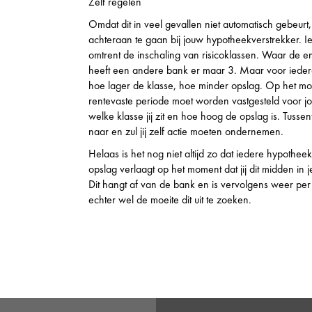
Zelf regelen
Omdat dit in veel gevallen niet automatisch gebeurt, 
achteraan te gaan bij jouw hypotheekverstrekker. I
omtrent de inschaling van risicoklassen. Waar de e
heeft een andere bank er maar 3. Maar voor iedere 
hoe lager de klasse, hoe minder opslag. Op het m
rentevaste periode moet worden vastgesteld voor j
welke klasse jij zit en hoe hoog de opslag is. Tussent
naar en zul jij zelf actie moeten ondernemen.
Helaas is het nog niet altijd zo dat iedere hypotheek
opslag verlaagt op het moment dat jij dit midden in 
Dit hangt af van de bank en is vervolgens weer per s
echter wel de moeite dit uit te zoeken.