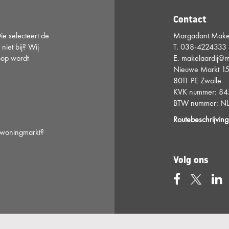
Contact
e selecteert de
Margadant Makel
 niet bij? Wij
T.
038-4224333
oop wordt
E.
makelaardij@m
Nieuwe Markt 1
8011 PE Zwolle
KVK nummer: 8
BTW nummer: NL
Routebeschrijving
e woningmarkt?
Volg ons