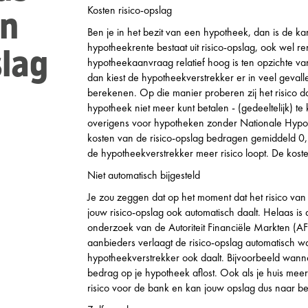
Kosten risico-opslag
en
Ben je in het bezit van een hypotheek, dan is de k
hypotheekrente bestaat uit risico-opslag, ook wel 
slag
hypotheekaanvraag relatief hoog is ten opzichte 
dan kiest de hypotheekverstrekker er in veel gevall
berekenen. Op die manier proberen zij het risico dat z
hypotheek niet meer kunt betalen - (gedeeltelijk) t
overigens voor hypotheken zonder Nationale Hyp
kosten van de risico-opslag bedragen gemiddeld 0,
de hypotheekverstrekker meer risico loopt. De kost
Niet automatisch bijgesteld
Je zou zeggen dat op het moment dat het risico van
jouw risico-opslag ook automatisch daalt. Helaas is da
onderzoek van de Autoriteit Financiële Markten (A
aanbieders verlaagt de risico-opslag automatisch w
hypotheekverstrekker ook daalt. Bijvoorbeeld wanne
bedrag op je hypotheek aflost. Ook als je huis mee
risico voor de bank en kan jouw opslag dus naar b