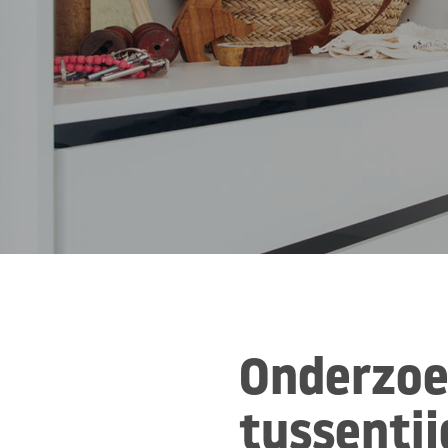
Onderzo
tussentij