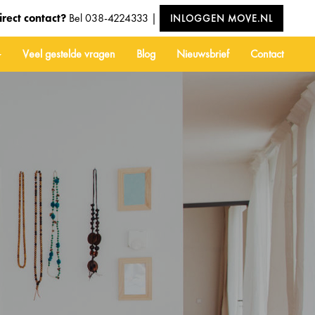
irect contact?
Bel
038-4224333
|
INLOGGEN MOVE.NL
Veel gestelde vragen
Blog
Nieuwsbrief
Contact