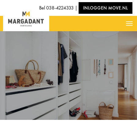
Bel
038-4224333
|
INLOGGEN MOVE.NL
Nav