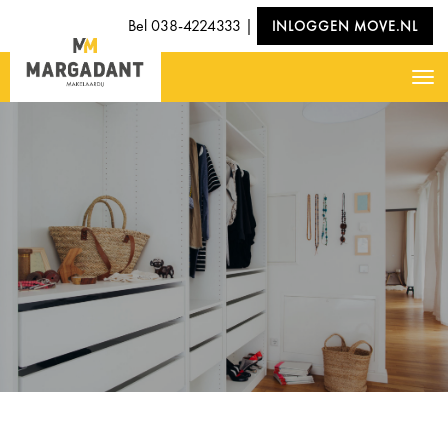
Bel
038-4224333
|
INLOGGEN MOVE.NL
Nav