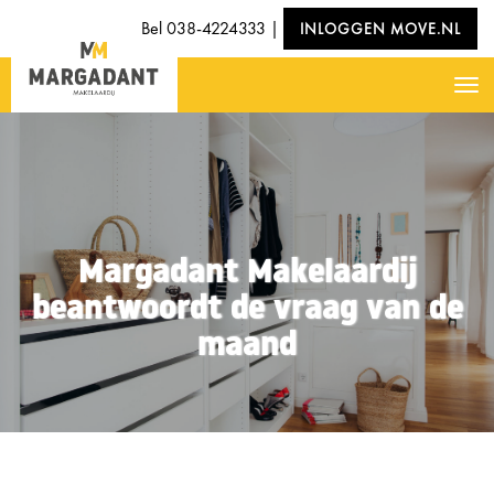
Bel
038-4224333
|
INLOGGEN MOVE.NL
Nav
Margadant Makelaardij
beantwoordt de vraag van de
maand