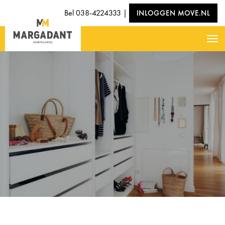
Bel
038-4224333
|
INLOGGEN MOVE.NL
Nav