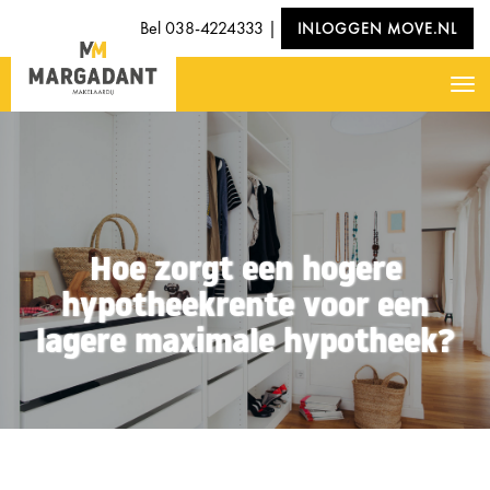
Bel
038-4224333
|
INLOGGEN MOVE.NL
Nav
Hoe zorgt een hogere
hypotheekrente voor een
lagere maximale hypotheek?