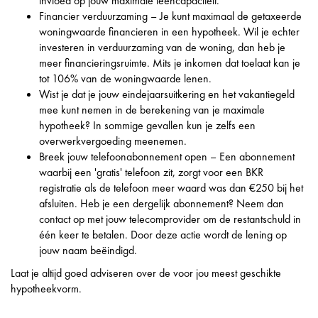
invloed op jouw maximale leencapaciteit.
Financier verduurzaming – Je kunt maximaal de getaxeerde
woningwaarde financieren in een hypotheek. Wil je echter
investeren in verduurzaming van de woning, dan heb je
meer financieringsruimte. Mits je inkomen dat toelaat kan je
tot 106% van de woningwaarde lenen.
Wist je dat je jouw eindejaarsuitkering en het vakantiegeld
mee kunt nemen in de berekening van je maximale
hypotheek? In sommige gevallen kun je zelfs een
overwerkvergoeding meenemen.
Breek jouw telefoonabonnement open – Een abonnement
waarbij een 'gratis' telefoon zit, zorgt voor een BKR
registratie als de telefoon meer waard was dan €250 bij het
afsluiten. Heb je een dergelijk abonnement? Neem dan
contact op met jouw telecomprovider om de restantschuld in
één keer te betalen. Door deze actie wordt de lening op
jouw naam beëindigd.
Laat je altijd goed adviseren over de voor jou meest geschikte
hypotheekvorm.