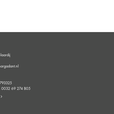
aardij
argadant.nl
5
4793325
 0032 69 274 B05