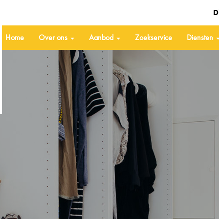
D
Home
Over ons
Aanbod
Zoekservice
Diensten