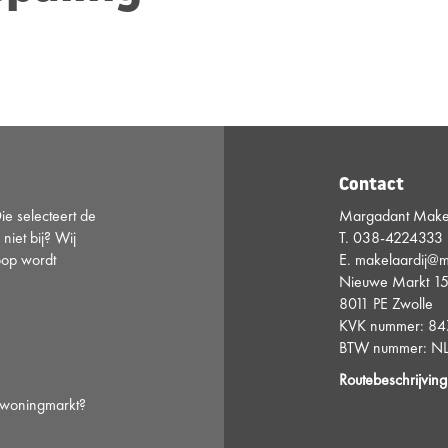
Contact
e selecteert de
Margadant Makel
 niet bij? Wij
T.
038-4224333
oop wordt
E.
makelaardij@m
Nieuwe Markt 1
8011 PE Zwolle
KVK nummer: 8
BTW nummer: NL
Routebeschrijving
e woningmarkt?