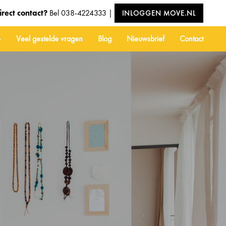
irect contact?
Bel
038-4224333
|
INLOGGEN MOVE.NL
Veel gestelde vragen
Blog
Nieuwsbrief
Contact