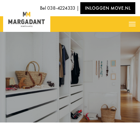
Bel
038-4224333
|
INLOGGEN MOVE.NL
Nav