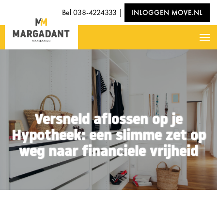
Bel
038-4224333
|
INLOGGEN MOVE.NL
Nav
Versneld aflossen op je
Hypotheek: een slimme zet op
weg naar financiele vrijheid