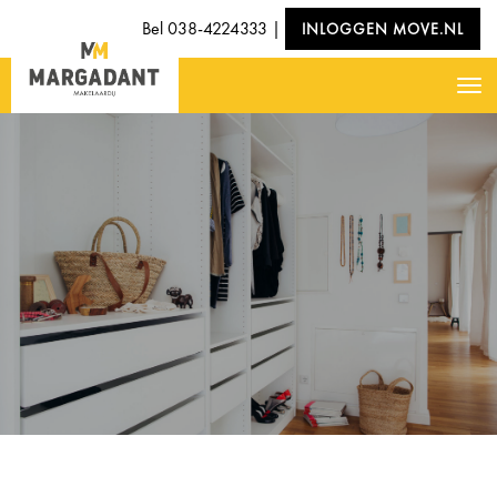
Bel
038-4224333
|
INLOGGEN MOVE.NL
Nav